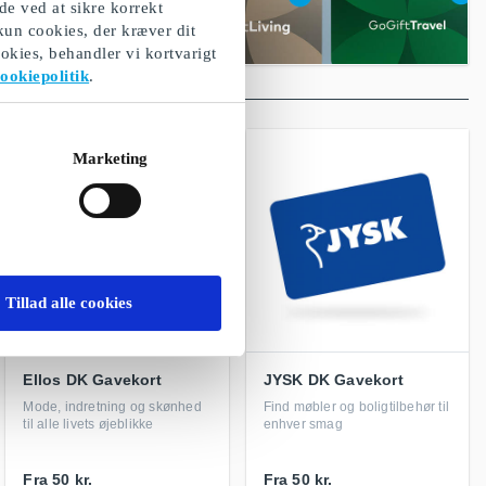
de ved at sikre korrekt
 kun cookies, der kræver dit
okies, behandler vi kortvarigt
ookiepolitik
.
Marketing
Tillad alle cookies
Ellos DK Gavekort
JYSK DK Gavekort
Mode, indretning og skønhed
Find møbler og boligtilbehør til
til alle livets øjeblikke
enhver smag
Fra
50 kr.
Fra
50 kr.