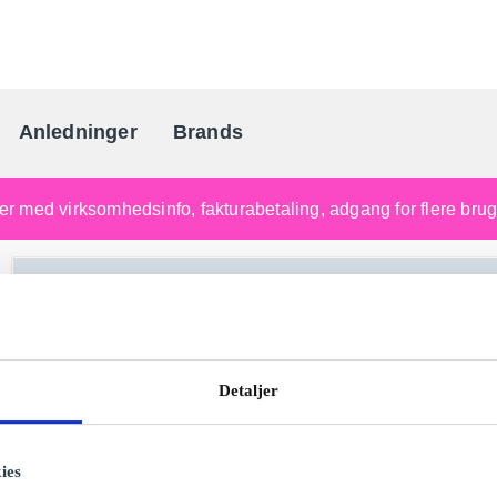
Anledninger
Brands
Danmarks gaveportal nr. 
nger med virksomhedsinfo, fakturabetaling, adgang for flere br
Detaljer
ies