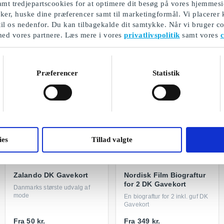
mt tredjepartscookies for at optimere dit besøg på vores hjemmesi
ikker, huske dine præferencer samt til marketingformål. Vi placerer
til os nedenfor. Du kan tilbagekalde dit samtykke. Når vi bruger co
med vores partnere. Læs mere i vores
privatlivspolitik
samt vores
c
Udvalgte gavekort
Præferencer
Statistik
ies
Tillad valgte
Zalando DK Gavekort
Nordisk Film Biograftur
for 2 DK Gavekort
Danmarks største udvalg af
mode
En biograftur for 2 inkl. guf DK
Gavekort
Fra
50 kr.
Fra
349 kr.