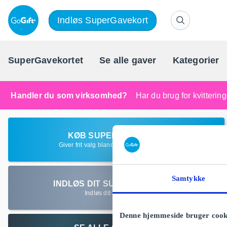
Indløs SuperGavekort
SuperGavekortet
Se alle gaver
Kategorier
Handler du som virksomhed?
Har du brug for kvitteri
KØB SUPERGAVEKORT
Giver frit valg blandt alle gaver på GoGift
Samtykke
INDLØS DIT SUPERGAVEKORT
Indløs dit gavekort her
Denne hjemmeside bruger cook