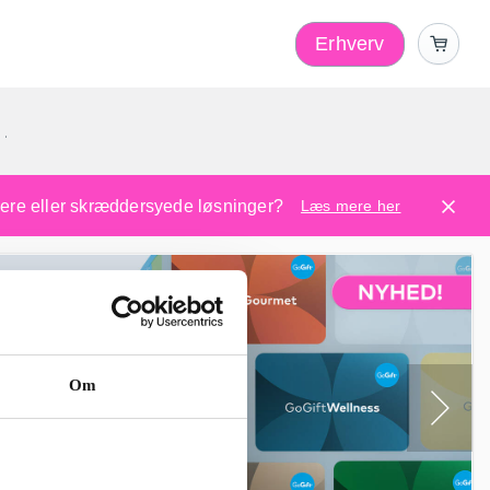
Erhverv
1
ugere eller skræddersyede løsninger?
Læs mere her
Om