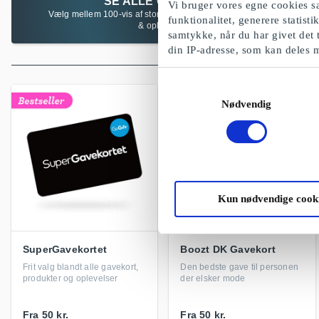
SE ALLE GAVEKORT
Vi bruger vores egne cookies sa
Vælg mellem 100-vis af store butikskæder, lokale butikker
funktionalitet, generere statist
& oplevelser
samtykke, når du har givet det 
din IP-adresse, som kan deles 
Samtykkevalg
Nødvendig
Kun nødvendige cook
SuperGavekortet
Boozt DK Gavekort
Frit valg blandt alle gavekort,
Den bedste gave til personen
produkter og oplevelser
der elsker mode
Fra
50 kr.
Fra
50 kr.