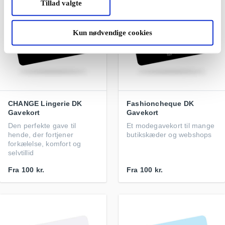
Tillad valgte
Kun nødvendige cookies
CHANGE Lingerie DK
Fashioncheque DK
Gavekort
Gavekort
Den perfekte gave til
Et modegavekort til mange
hende, der fortjener
butikskæder og webshops
forkælelse, komfort og
selvtillid
Fra
100 kr.
Fra
100 kr.