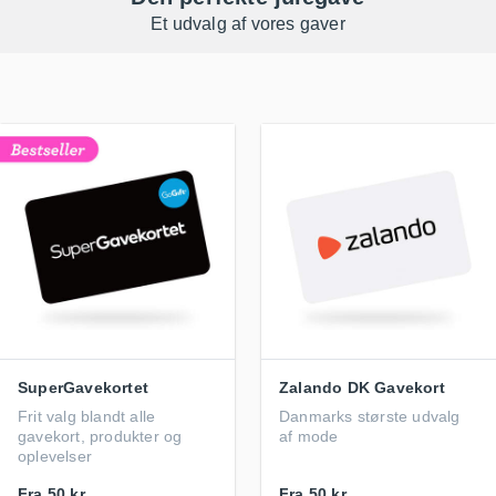
Et udvalg af vores gaver
SuperGavekortet
Zalando DK Gavekort
Frit valg blandt alle
Danmarks største udvalg
gavekort, produkter og
af mode
oplevelser
Fra
50 kr.
Fra
50 kr.