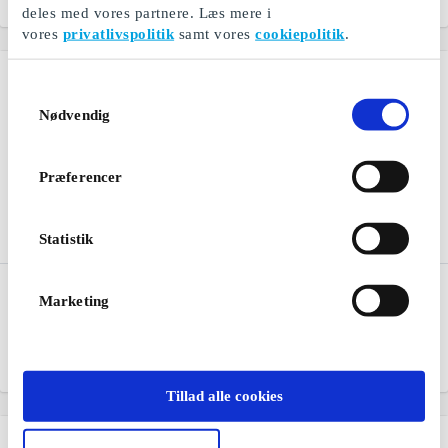
Fra
250 kr.
Fra
50 kr.
deles med vores partnere. Læs mere i
vores
privatlivspolitik
samt vores
cookiepolitik
.
Samtykkevalg
Nødvendig
Præferencer
Statistik
Ismageriet DK Gavekort
Rituals DK Gavekort
Marketing
Hjemmelavet is af de
Du kan finde glæde i selv
bedste råvarer
de mindste ting
Fra
50 kr.
Fra
50 kr.
Tillad alle cookies