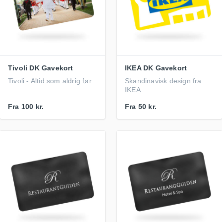
Tivoli DK Gavekort
IKEA DK Gavekort
Tivoli - Altid som aldrig før
Skandinavisk design fra
IKEA
Fra
100 kr.
Fra
50 kr.