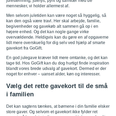
julestemning, julelys, pynt og samvær med de
mennesker, vi holder allermest af.
Men selvom juletiden kan være noget så hyggelig, så
kan den også være travl. Her skal arbejde, familie,
begivenheder og gavekøb alt sammen gå op i en
højere enhed. Og det kan nogle gange virke
overvældende. Heldigvis kan du gøre en af opgaverne
lidt mere overskuelig for dig selv ved hjælp af smarte
gavekort fra GoGift.
En god julegave kræver lidt mere omtanke, og det kan
tage tid. Hos GoGift kan du dog hurtigt finde inspiration
blandt vores brede udvalg af gavekort. Dermed er der
noget for enhver – uanset alder, køn og interesser.
Vælg det rette gavekort til de små
i familien
Det kan sagtens tænkes, at børnene i din familie elsker
store gaver. Og selvom et gavekort ikke fylder ret