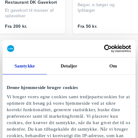
Restaurant DK Gavekort
Bøger, e-bøger og
Et gavekort til masser af
lydbøger
oplevelser
Fra
200 kr.
Fra
50 kr.
Samtykke
Detaljer
Om
Denne hjemmeside bruger cookies
Vi bruger vores egne cookies samt tredjepartscookies for at
optimere dit besøg på vores hjemmeside ved at sikre
korrekt funktionalitet, generere statistikker, huske dine
Flipp.dk Gavekort
NiceHair.dk Gavekort
præferencer samt til marketingformål. Vi placerer kun
cookies, der kræver dit samtykke, når du har givet det til os
Alle dine favoritmagasiner i
Tusindvis af hudpleje,
én app
makeup og hårprodukter
nedenfor. Du kan tilbagekalde dit samtykke. Når vi bruger
cookies, behandler vi kortvarigt din IP-adresse, som kan