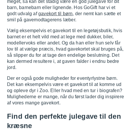
meget, så kan det stadig være en god julegave for dit
barn, barnebarn eller lignende. Hos GoGift har vi et
godt udvalg af
gavekort til børn
, der nemt kan sætte et
smil på gavemodtagerens læber.
Vælg eksempelvis et gavekort til en legetøjsbutik, hvis
barnet er et helt vild med at lege med dukker, biler,
modellervoks eller andet. Og da han eller hun selv får
lov til at vælge præcis, hvad gavekortet skal bruges på,
så slipper du for at tage den endelige beslutning. Det
kan dermed resultere i, at gaven falder i endnu bedre
jord.
Der er også gode muligheder for eventyrlystne børn.
Det kan eksempelvis være et gavekort til at komme ud
og opleve dyr i Zoo. Eller hvad med en tur i biografen?
Mulighederne er mange, når du først lader dig inspirere
af vores mange gavekort.
Find den perfekte julegave til den
kræsne