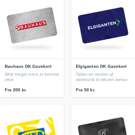
Bauhaus DK Gavekort
Elgiganten DK Gavekort
Altid meget mere at komme
Oplev en verden af
efter
elektronik til ethvert behov
Fra
200 kr.
Fra
50 kr.