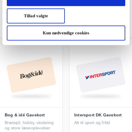
Ballonflyvning DK
Fashioncheque DK
Gavekort
Gavekort
Danmark set oppefra
Et modegavekort til mange
Tillad valgte
butikskæder og webshops
Fra
2.195 kr.
Fra
100 kr.
Kun nødvendige cookies
Bog & idé Gavekort
Intersport DK Gavekort
Brætspil, hobby, skoleting
Alt til sport og fritid
og store læseoplevelser