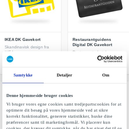
IKEA DK Gavekort
Restaurantguidens
Digital DK Gavekort
Skandinavisk design fra
IKEA
Restaurant-, hotel- og
spaoplevelser
Fra
50 kr.
Fra
200 kr.
Samtykke
Detaljer
Om
Denne hjemmeside bruger cookies
Vi bruger vores egne cookies samt tredjepartscookies for at
optimere dit besøg på vores hjemmeside ved at sikre
korrekt funktionalitet, generere statistikker, huske dine
præferencer samt til marketingformål. Vi placerer kun
cookies, der kræver dit samtykke, når du har givet det til os