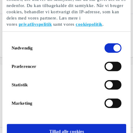
nedenfor. Du kan tilbagekalde dit samtykke. Når vi bruger
cookies, behandler vi kortvarigt din IP-adresse, som kan
deles med vores partnere. Læs mere i
Restaurangguiden -
Restaurangguiden -
vores
privatlivspolitik
samt vores
cookiepolitik
.
Hotel & Spa DK Gavekort
Restaurant DK Gavekort
Et gavekort til masser af
Et gavekort til masser af
oplevelser
oplevelser
Samtykkevalg
Nødvendig
Fra
200 kr.
Fra
200 kr.
Præferencer
Statistik
Marketing
Tillad alle cookies