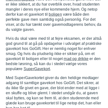
er ikke sikkert, at du har overblik over, hvad studenten
mangler i deres nye eller kommende hjem. Og netop
derfor kan et gavekort til
boligen
være både den
perfekte gave men samtidig også personlig. For det
viser, at du har tænkt over gavemodtagerens behov, da
du valgte gaven.
Hvis du skal være med til at fejre eksamen, er der altså
god grund til at gå på opdagelse i udvalget af praktiske
gavekort hos GoGift. Her er nemlig noget for enhver
smag. Og hvis du pludselig ikke er sikker på, om et
gavekort til boligen eller til noget
mad og drikke
er den
bedste løsning, så kan du i stedet vælge vores
populære
SuperGavekort
.
Med SuperGavekortet giver du den heldige modtager
adgang til samtlige gavekort hos GoGift. Det sikrer, at
du ikke får givet en gave, der blot ender med at ligge i
en skuffe og blive glemt. I stedet undgår du, at gaven
skal byttes, og kan se frem til, at den studerende med
glæde kan bruge gavekortet til lige netop det, han eller