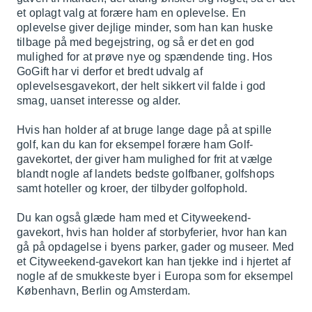
et oplagt valg at forære ham en oplevelse. En
oplevelse giver dejlige minder, som han kan huske
tilbage på med begejstring, og så er det en god
mulighed for at prøve nye og spændende ting. Hos
GoGift har vi derfor et bredt udvalg af
oplevelsesgavekort, der helt sikkert vil falde i god
smag, uanset interesse og alder.
Hvis han holder af at bruge lange dage på at spille
golf, kan du kan for eksempel forære ham
Golf-
gavekortet
, der giver ham mulighed for frit at vælge
blandt nogle af landets bedste golfbaner, golfshops
samt hoteller og kroer, der tilbyder golfophold.
Du kan også glæde ham med et Cityweekend-
gavekort, hvis han holder af storbyferier, hvor han kan
gå på opdagelse i byens parker, gader og museer. Med
et Cityweekend-gavekort kan han tjekke ind i hjertet af
nogle af de smukkeste byer i Europa som for eksempel
København, Berlin og Amsterdam.