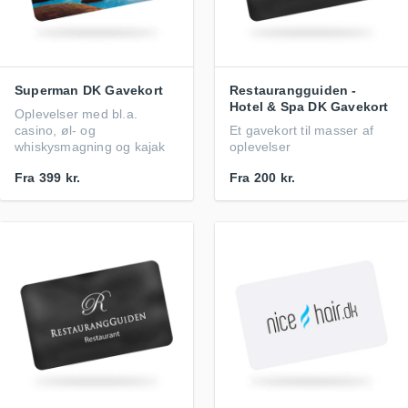
Superman DK Gavekort
Restaurangguiden -
Hotel & Spa DK Gavekort
Oplevelser med bl.a.
casino, øl- og
Et gavekort til masser af
whiskysmagning og kajak
oplevelser
Fra
399 kr.
Fra
200 kr.