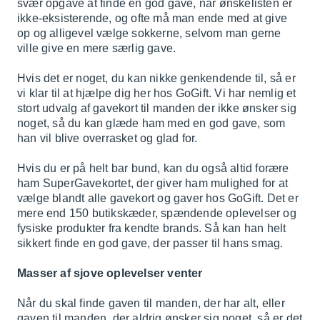
svær opgave at finde en god gave, når ønskelisten er
ikke-eksisterende, og ofte må man ende med at give
op og alligevel vælge sokkerne, selvom man gerne
ville give en mere særlig gave.
Hvis det er noget, du kan nikke genkendende til, så er
vi klar til at hjælpe dig her hos GoGift. Vi har nemlig et
stort udvalg af gavekort til manden der ikke ønsker sig
noget, så du kan glæde ham med en god gave, som
han vil blive overrasket og glad for.
Hvis du er på helt bar bund, kan du også altid forære
ham
SuperGavekortet
, der giver ham mulighed for at
vælge blandt alle gavekort og gaver hos GoGift. Det er
mere end 150 butikskæder, spændende oplevelser og
fysiske produkter fra kendte brands. Så kan han helt
sikkert finde en god gave, der passer til hans smag.
Masser af sjove oplevelser venter
Når du skal finde gaven til manden, der har alt, eller
gaven til manden, der aldrig ønsker sig noget, så er det