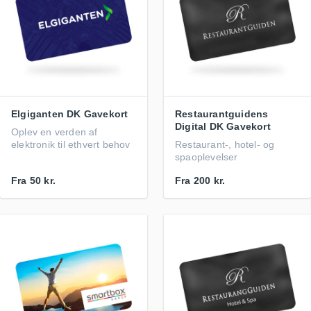
Elgiganten DK Gavekort
Restaurantguidens
Digital DK Gavekort
Oplev en verden af
elektronik til ethvert behov
Restaurant-, hotel- og
spaoplevelser
Fra
50 kr.
Fra
200 kr.