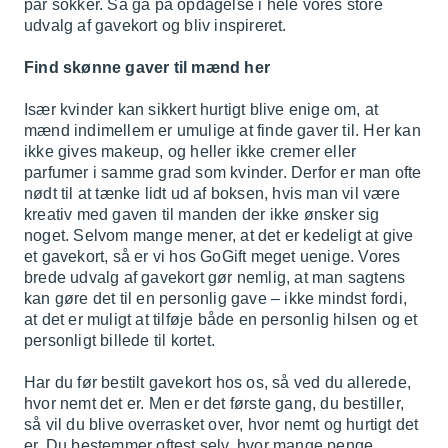
par sokker. Så gå på opdagelse i hele vores store
udvalg af gavekort og bliv inspireret.
Find skønne gaver til mænd her
Især kvinder kan sikkert hurtigt blive enige om, at
mænd indimellem er umulige at finde gaver til. Her kan
ikke gives makeup, og heller ikke cremer eller
parfumer i samme grad som kvinder. Derfor er man ofte
nødt til at tænke lidt ud af boksen, hvis man vil være
kreativ med gaven til manden der ikke ønsker sig
noget. Selvom mange mener, at det er kedeligt at give
et gavekort, så er vi hos GoGift meget uenige. Vores
brede udvalg af gavekort gør nemlig, at man sagtens
kan gøre det til en personlig gave – ikke mindst fordi,
at det er muligt at tilføje både en personlig hilsen og et
personligt billede til kortet.
Har du før bestilt gavekort hos os, så ved du allerede,
hvor nemt det er. Men er det første gang, du bestiller,
så vil du blive overrasket over, hvor nemt og hurtigt det
er. Du bestemmer oftest selv, hvor mange penge