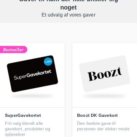
noget
Et udvalg af vores gaver
SuperGavekortet
Boozt DK Gavekort
Frit valg blandt alle
Den bedste gave til
gavekort, produkter og
personen der elsker mode
oplevelser