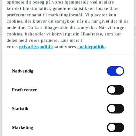
optimere dit besøg på vores hjemmeside ved at sikre
kultur
Den bedste gave til enhver
korrekt funktionalitet, generere statistikker, huske dine
golfspiller
præferencer samt til marketingformål. Vi placerer kun
Fra
199 kr.
Fra
50 kr.
cookies, der kræver dit samtykke, når du har givet det til os
nedenfor. Du kan tilbagekalde dit samtykke. Når vi bruger
cookies, behandler vi kortvarigt din IP-adresse, som kan
deles med vores partnere. Læs mere i
vores
privatlivspolitik
samt vores
cookiepolitik
.
Samtykkevalg
Nødvendig
Præferencer
Jack & Jones DK
Selected DK Gavekort
Statistik
Gavekort
Eksklusivt designertøj fra
Jeanswear til mænd og
SELECTED
drenge
Marketing