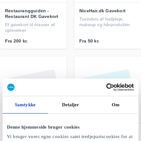
Restaurangguiden -
NiceHair.dk Gavekort
Restaurant DK Gavekort
Tusindvis af hudpleje,
Et gavekort til masser af
makeup og hårprodukter
oplevelser
Fra
200 kr.
Fra
50 kr.
Samtykke
Detaljer
Om
Denne hjemmeside bruger cookies
Euroman DK Gavekort
Out of Bounds DK
Vi bruger vores egne cookies samt tredjepartscookies for at
Gavekort
Livsstil, mode, design og