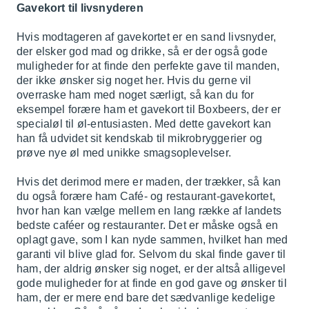
Gavekort til livsnyderen
Hvis modtageren af gavekortet er en sand livsnyder,
der elsker god mad og drikke, så er der også gode
muligheder for at finde den perfekte gave til manden,
der ikke ønsker sig noget her. Hvis du gerne vil
overraske ham med noget særligt, så kan du for
eksempel forære ham et gavekort til
Boxbeers
, der er
specialøl til øl-entusiasten. Med dette gavekort kan
han få udvidet sit kendskab til mikrobryggerier og
prøve nye øl med unikke smagsoplevelser.
Hvis det derimod mere er maden, der trækker, så kan
du også forære ham Café- og restaurant-gavekortet,
hvor han kan vælge mellem en lang række af landets
bedste caféer og restauranter. Det er måske også en
oplagt gave, som I kan nyde sammen, hvilket han med
garanti vil blive glad for. Selvom du skal finde gaver til
ham, der aldrig ønsker sig noget, er der altså alligevel
gode muligheder for at finde en god gave og ønsker til
ham, der er mere end bare det sædvanlige kedelige