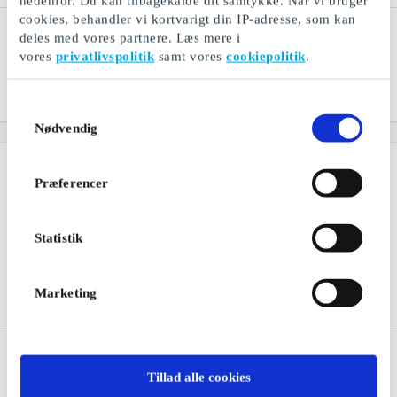
nedenfor. Du kan tilbagekalde dit samtykke. Når vi bruger
cookies, behandler vi kortvarigt din IP-adresse, som kan
Tailor Store DK Gavekort
Espresso House DK
deles med vores partnere. Læs mere i
Gavekort
Kvalitetsskjorter syet efter
vores
privatlivspolitik
samt vores
cookiepolitik
.
mål
Glæden ved god kaffe
Fra
100 kr.
Fra
100 kr.
Samtykkevalg
Nødvendig
Præferencer
Statistik
Marketing
Selected DK Gavekort
Go Nordic Cruiseline DK
Gavekort
Eksklusivt designertøj fra
Tillad alle cookies
SELECTED
Beløbsgavekort til