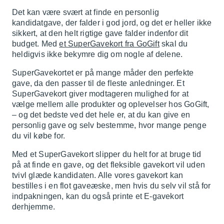
Det kan være svært at finde en personlig
kandidatgave, der falder i god jord, og det er heller ikke
sikkert, at den helt rigtige gave falder indenfor dit
budget. Med
et SuperGavekort fra GoGift
skal du
heldigvis ikke bekymre dig om nogle af delene.
SuperGavekortet er på mange måder den perfekte
gave, da den passer til de fleste anledninger. Et
SuperGavekort giver modtageren mulighed for at
vælge mellem alle produkter og oplevelser hos GoGift,
– og det bedste ved det hele er, at du kan give en
personlig gave og selv bestemme, hvor mange penge
du vil købe for.
Med et SuperGavekort slipper du helt for at bruge tid
på at finde en gave, og det fleksible gavekort vil uden
tvivl glæde kandidaten. Alle vores gavekort kan
bestilles i en flot gaveæske, men hvis du selv vil stå for
indpakningen, kan du også printe et E-gavekort
derhjemme.