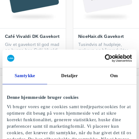
Café Vivaldi DK Gavekort
NiceHair.dk Gavekort
Giv et gavekort til god mad
Tusindvis af hudpleje,
og hygge hos Café Vivaldi
makeup og hårprodukter
Fra
50 kr.
Fra
50 kr.
Samtykke
Detaljer
Om
Denne hjemmeside bruger cookies
Vi bruger vores egne cookies samt tredjepartscookies for at
optimere dit besøg på vores hjemmeside ved at sikre
korrekt funktionalitet, generere statistikker, huske dine
præferencer samt til marketingformål. Vi placerer kun
cookies, der kræver dit samtykke, når du har givet det til os