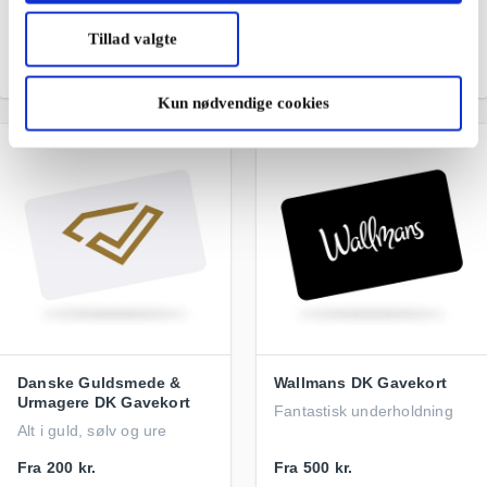
eventyrlige oplevelser til
søs
Tillad valgte
Fra
100 kr.
Fra
250 kr.
Kun nødvendige cookies
Danske Guldsmede &
Wallmans DK Gavekort
Urmagere DK Gavekort
Fantastisk underholdning
Alt i guld, sølv og ure
Fra
200 kr.
Fra
500 kr.