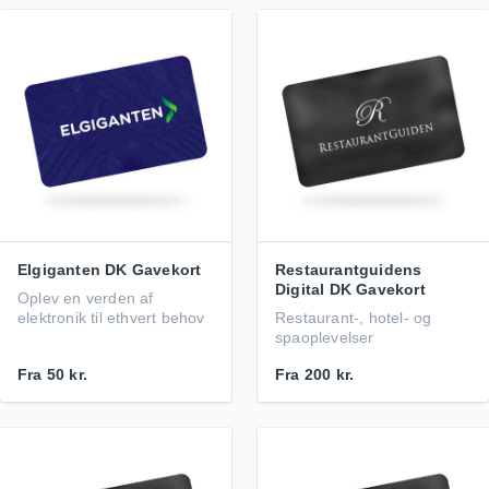
Elgiganten DK Gavekort
Restaurantguidens
Digital DK Gavekort
Oplev en verden af
elektronik til ethvert behov
Restaurant-, hotel- og
spaoplevelser
Fra
50 kr.
Fra
200 kr.