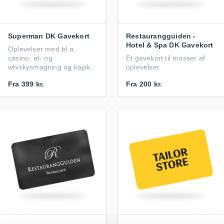
Superman DK Gavekort
Restaurangguiden -
Hotel & Spa DK Gavekort
Oplevelser med bl.a.
casino, øl- og
Et gavekort til masser af
whiskysmagning og kajak
oplevelser
Fra
399 kr.
Fra
200 kr.