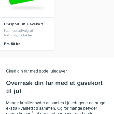
Unisport DK Gavekort
Kæmpe udvalg af
fodboldprodukter
Fra
50 kr.
Glæd din far med gode julegaver.
Overrask din far med et gavekort
til jul
Mange familier nyder at samles i juledagene og bruge
ekstra kvalitetstid sammen. Og for mange betyder
denne tid også, at der er et par gaver med under