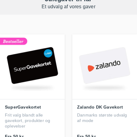
Et udvalg af vores gaver
SuperGavekortet
Zalando DK Gavekort
Frit valg blandt alle
Danmarks største udvalg
gavekort, produkter og
af mode
oplevelser
Fra
50 kr.
Fra
50 kr.