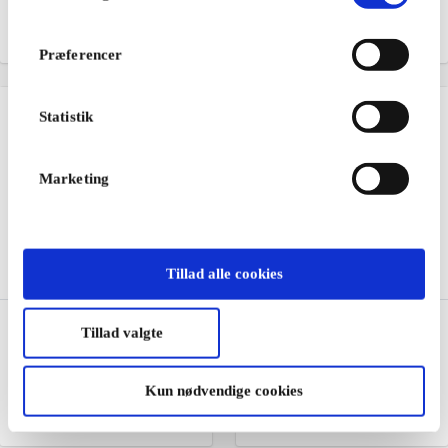
drenge
Fra
199 kr.
Fra
100 kr.
Præferencer
Statistik
Marketing
Tillad alle cookies
Fashioncheque DK
Selected DK Gavekort
Tillad valgte
Gavekort
Eksklusivt designertøj fra
Et modegavekort til mange
SELECTED
butikskæder og webshops
Kun nødvendige cookies
Fra
100 kr.
Fra
100 kr.