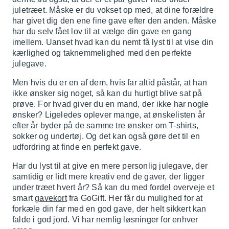
juletræet. Måske er du vokset op med, at dine forældre
har givet dig den ene fine gave efter den anden. Måske
har du selv fået lov til at vælge din gave en gang
imellem. Uanset hvad kan du nemt få lyst til at vise din
kærlighed og taknemmelighed med den perfekte
julegave.
Men hvis du er en af dem, hvis far altid påstår, at han
ikke ønsker sig noget, så kan du hurtigt blive sat på
prøve. For hvad giver du en mand, der ikke har nogle
ønsker? Ligeledes oplever mange, at ønskelisten år
efter år byder på de samme tre ønsker om T-shirts,
sokker og undertøj. Og det kan også gøre det til en
udfordring at finde en perfekt gave.
Har du lyst til at give en mere personlig julegave, der
samtidig er lidt mere kreativ end de gaver, der ligger
under træet hvert år? Så kan du med fordel overveje et
smart
gavekort
fra GoGift. Her får du mulighed for at
forkæle din far med en god gave, der helt sikkert kan
falde i god jord. Vi har nemlig løsninger for enhver