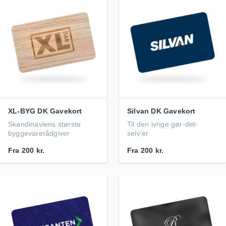
XL-BYG DK Gavekort
Silvan DK Gavekort
Skandinaviens største
Til den ivrige gør-det-
byggevarerådgiver
selv'er
Fra
200 kr.
Fra
200 kr.