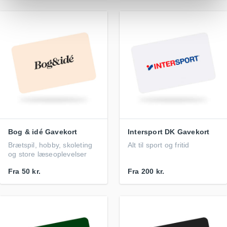
Bog & idé Gavekort
Intersport DK Gavekort
Brætspil, hobby, skoleting
Alt til sport og fritid
og store læseoplevelser
Fra
50 kr.
Fra
200 kr.