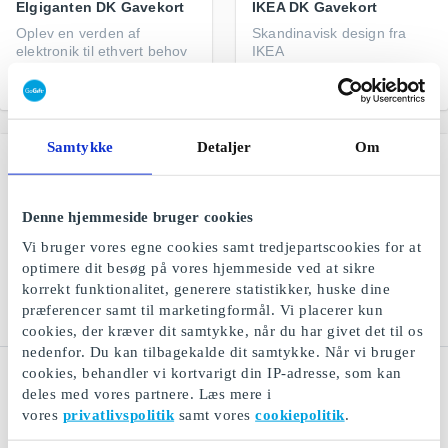
Elgiganten DK Gavekort
IKEA DK Gavekort
Oplev en verden af
Skandinavisk design fra
elektronik til ethvert behov
IKEA
Fra
50 kr.
Fra
50 kr.
Samtykke
Detaljer
Om
Denne hjemmeside bruger cookies
Vi bruger vores egne cookies samt tredjepartscookies for at
optimere dit besøg på vores hjemmeside ved at sikre
korrekt funktionalitet, generere statistikker, huske dine
præferencer samt til marketingformål. Vi placerer kun
cookies, der kræver dit samtykke, når du har givet det til os
nedenfor. Du kan tilbagekalde dit samtykke. Når vi bruger
Restaurantguidens
Restaurangguiden -
cookies, behandler vi kortvarigt din IP-adresse, som kan
Digital DK Gavekort
Hotel & Spa DK Gavekort
deles med vores partnere. Læs mere i
vores
privatlivspolitik
samt vores
cookiepolitik
.
Restaurant-, hotel- og
Et gavekort til masser af
spaoplevelser
oplevelser