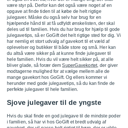
være styr på. Derfor kan det også være noget af en
opgave at finde tiden til at købe de helt rigtige
julegaver. Måske du også selv har brug for en
hjælpende hånd til at få udfyldt ønskelisten, der skal
deles ud til familien. Hvis du har brug for hjælp til gode
julegavetips, så er GoGift det helt rigtige sted for dig. Vi
har nemlig et stort udvalg af gavekort til et væld af
oplevelser og butikker til både store og små. Her kan
du altså være sikker på at kunne finde julegaver til
hele familien. Hvis du vil være helt sikker på, at alle
bliver glade, så forær dem
SuperGavekortet
, der giver
modtagerne mulighed for at vælge mellem alle de
mange gavekort hos GoGift. Og ellers kommer vi
herunder med gode julegavetips, så du kan finde de
perfekte julegaver til hele familien.
Sjove julegaver til de yngste
Hvis du skal finde en god julegave til de mindste poder
i familien, så har vi hos GoGift et bredt udvalg af
gavekort, der vil passe helt rigtigt til børn, der er vilde