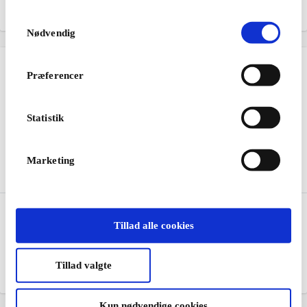
Fra
200 kr.
Fra
200 kr.
Samtykkevalg
Nødvendig
Præferencer
Statistik
Marketing
Restaurangguiden -
Saxo DK Gavekort
Restaurant DK Gavekort
Tillad alle cookies
Bøger, e-bøger og
Et gavekort til masser af
lydbøger
oplevelser
Tillad valgte
Fra
200 kr.
Fra
50 kr.
Kun nødvendige cookies