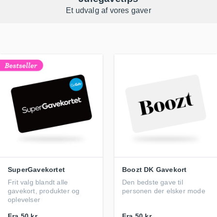
Et udvalg af vores gaver
SuperGavekortet
Boozt DK Gavekort
Frit valg blandt alle
Den bedste gave til
gavekort, produkter og
personen der elsker mode
oplevelser
Fra
50 kr.
Fra
50 kr.