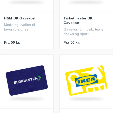
H&M DK Gavekort
Ticketmaster DK
Gavekort
Mode og kvalitet til
favorable priser
Gavekort til musik, teater,
shows og sport
Fra
50 kr.
Fra
50 kr.