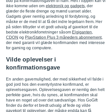
bud på konfirmationsgaven til ham. Helt i toppen kan vi
ikke komme uden om
elektronik og gadgets
, der
glæder de fleste drenge og mænd uanset alder.
Gadgets giver nemlig anledning til fordybning, og
måske er de med til at få det indre legebarn frem. Her
på siden tilbyder vi et godt udvalg af gavekort til de
bedste elektronikforretninger såsom
Elgiganten
,
CDON
og
PlayStation Plus 3 måneders abonnement
,
der med garanti vil glæde konfirmanden med interesse
for gaming og computere.
Vilde oplevelser i
konfirmationsgave
En anden gavemulighed, der med sikkerhed vil falde i
god jord hos den eventyrlystne konfirmand, er
oplevelsesgaven. Oplevelsesgaven er nemlig den helt
perfekte gave, hvis du synes, at konfirmanden skal
have en noget ud over det sædvanlige. Hos GoGift
finder du derfor et bredt udvalg af fede og vilde
gavekort til oplevelser
, der måske endda kan få