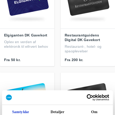
Elgiganten DK Gavekort
Restaurantguidens
Digital DK Gavekort
Oplev en verden af
elektronik til ethvert behov
Restaurant-, hotel- og
spaoplevelser
Fra
50 kr.
Fra
200 kr.
Samtykke
Detaljer
Om