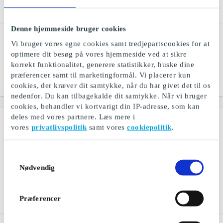
Denne hjemmeside bruger cookies
Superman DK Gavekort
Restaurangguiden -
Vi bruger vores egne cookies samt tredjepartscookies for at
Hotel & Spa DK Gavekort
Oplevelser med bl.a.
optimere dit besøg på vores hjemmeside ved at sikre
casino, øl- og
Et gavekort til masser af
korrekt funktionalitet, generere statistikker, huske dine
whiskysmagning og kajak
oplevelser
præferencer samt til marketingformål. Vi placerer kun
Fra
399 kr.
Fra
200 kr.
cookies, der kræver dit samtykke, når du har givet det til os
nedenfor. Du kan tilbagekalde dit samtykke. Når vi bruger
cookies, behandler vi kortvarigt din IP-adresse, som kan
deles med vores partnere. Læs mere i
vores
privatlivspolitik
samt vores
cookiepolitik
.
Samtykkevalg
Nødvendig
Præferencer