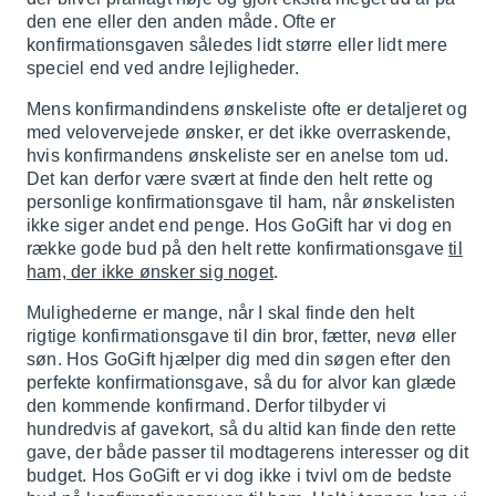
den ene eller den anden måde. Ofte er
konfirmationsgaven således lidt større eller lidt mere
speciel end ved andre lejligheder.
Mens konfirmandindens ønskeliste ofte er detaljeret og
med velovervejede ønsker, er det ikke overraskende,
hvis konfirmandens ønskeliste ser en anelse tom ud.
Det kan derfor være svært at finde den helt rette og
personlige konfirmationsgave til ham, når ønskelisten
ikke siger andet end penge. Hos GoGift har vi dog en
række gode bud på den helt rette konfirmationsgave
til
ham, der ikke ønsker sig noget
.
Mulighederne er mange, når I skal finde den helt
rigtige konfirmationsgave til din bror, fætter, nevø eller
søn. Hos GoGift hjælper dig med din søgen efter den
perfekte konfirmationsgave, så du for alvor kan glæde
den kommende konfirmand. Derfor tilbyder vi
hundredvis af gavekort, så du altid kan finde den rette
gave, der både passer til modtagerens interesser og dit
budget. Hos GoGift er vi dog ikke i tvivl om de bedste