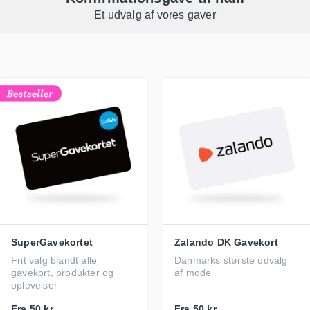
Et udvalg af vores gaver
SuperGavekortet
Zalando DK Gavekort
Frit valg blandt alle
Danmarks største udvalg
gavekort, produkter og
af mode
oplevelser
Fra
50 kr.
Fra
50 kr.