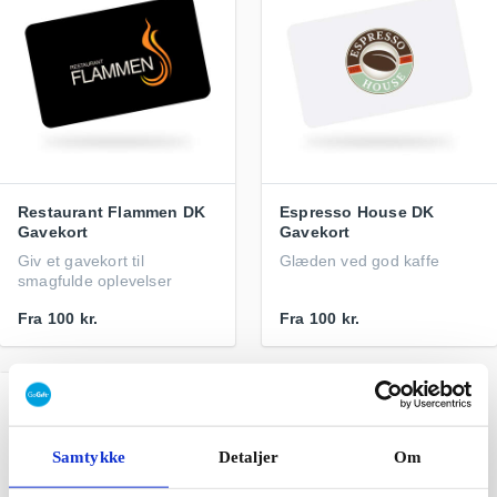
Restaurant Flammen DK
Espresso House DK
Gavekort
Gavekort
Giv et gavekort til
Glæden ved god kaffe
smagfulde oplevelser
Fra
100 kr.
Fra
100 kr.
Samtykke
Detaljer
Om