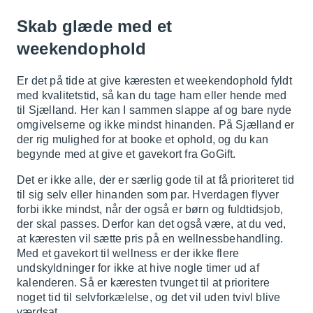
Skab glæde med et
weekendophold
Er det på tide at give kæresten et weekendophold fyldt
med kvalitetstid, så kan du tage ham eller hende med
til Sjælland. Her kan I sammen slappe af og bare nyde
omgivelserne og ikke mindst hinanden. På Sjælland er
der rig mulighed for at booke et ophold, og du kan
begynde med at give et gavekort fra GoGift.
Det er ikke alle, der er særlig gode til at få prioriteret tid
til sig selv eller hinanden som par. Hverdagen flyver
forbi ikke mindst, når der også er børn og fuldtidsjob,
der skal passes. Derfor kan det også være, at du ved,
at kæresten vil sætte pris på en wellnessbehandling.
Med et gavekort til wellness er der ikke flere
undskyldninger for ikke at hive nogle timer ud af
kalenderen. Så er kæresten tvunget til at prioritere
noget tid til selvforkælelse, og det vil uden tvivl blive
værdsat.