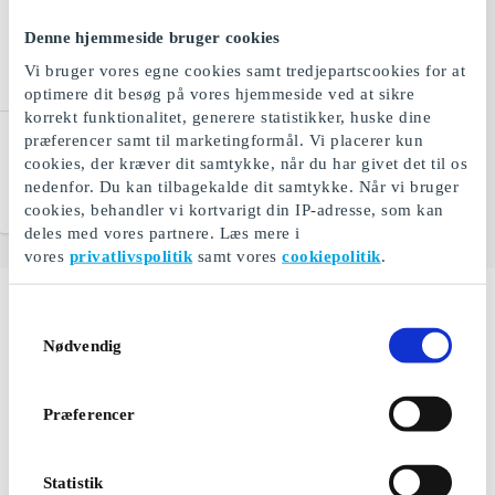
Denne hjemmeside bruger cookies
Vi bruger vores egne cookies samt tredjepartscookies for at
optimere dit besøg på vores hjemmeside ved at sikre
korrekt funktionalitet, generere statistikker, huske dine
Hjem-IS DK Gavekort
præferencer samt til marketingformål. Vi placerer kun
cookies, der kræver dit samtykke, når du har givet det til os
Is til døren
nedenfor. Du kan tilbagekalde dit samtykke. Når vi bruger
Fra
50 kr.
cookies, behandler vi kortvarigt din IP-adresse, som kan
deles med vores partnere. Læs mere i
vores
privatlivspolitik
samt vores
cookiepolitik
.
Samtykkevalg
Hvis du er en af dem, der ofte bare forbinder Sjælland
Nødvendig
med at være København, så kan du komme på andre
tanker lige her. Sjælland er nemlig meget mere end
blot hovedstaden, og her findes skønne
Præferencer
naturoplevelser, arkitektur, gastronomi, shopping osv.,
som du bestemt ikke må gå glip af.
Der findes naturligvis mange gode grunde til at tage
Statistik