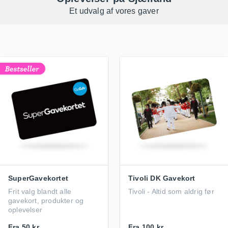
Et udvalg af vores gaver
SuperGavekortet
Tivoli DK Gavekort
Frit valg blandt alle
Tivoli - Altid som aldrig før
gavekort, produkter og
oplevelser
Fra
50 kr.
Fra
100 kr.