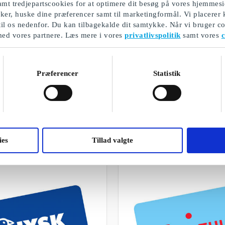
mt tredjepartscookies for at optimere dit besøg på vores hjemmesi
ikker, huske dine præferencer samt til marketingformål. Vi placerer
til os nedenfor. Du kan tilbagekalde dit samtykke. Når vi bruger co
med vores partnere. Læs mere i vores
privatlivspolitik
samt vores
c
Præferencer
Statistik
Oplevelsesgaver til par
Et udvalg af vores gaver
ies
Tillad valgte