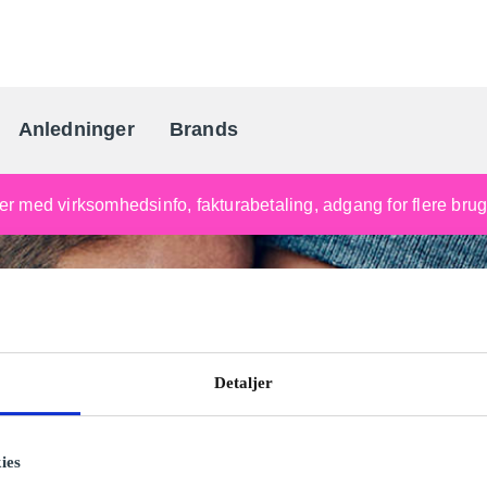
Anledninger
Brands
Danmarks gaveportal nr. 
nger med virksomhedsinfo, fakturabetaling, adgang for flere br
Detaljer
ies