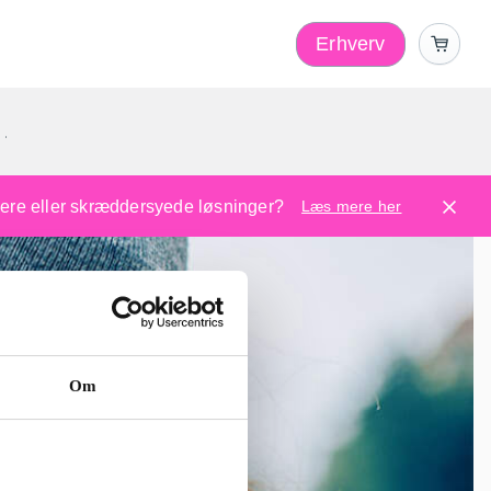
Erhverv
1
ugere eller skræddersyede løsninger?
Læs mere her
Om