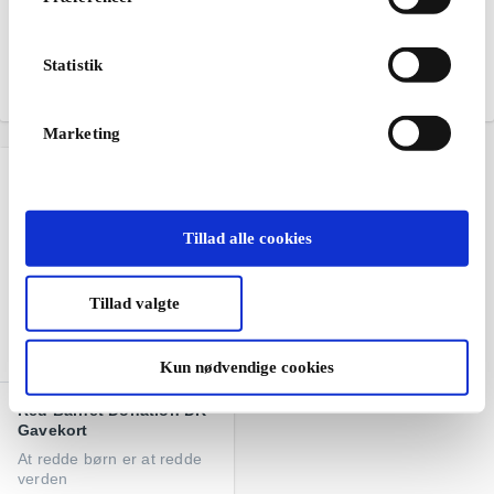
NAME IT DK Gavekort
Panduro Hobby DK
Gavekort
Trendy og komfortabel
mode til børn
Udvikler din kreativitet
Statistik
Fra
100 kr.
Fra
50 kr.
Marketing
Tillad alle cookies
Tillad valgte
Kun nødvendige cookies
Red Barnet Donation DK
Gavekort
At redde børn er at redde
verden