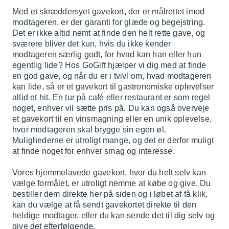
Med et skræddersyet gavekort, der er målrettet imod
modtageren, er der garanti for glæde og begejstring.
Det er ikke altid nemt at finde den helt rette gave, og
sværere bliver det kun, hvis du ikke kender
modtageren særlig godt, for hvad kan han eller hun
egentlig lide? Hos GoGift hjælper vi dig med at finde
en god gave, og når du er i tvivl om, hvad modtageren
kan lide, så er et gavekort til gastronomiske oplevelser
altid et hit. En tur på café eller restaurant er som regel
noget, enhver vil sætte pris på. Du kan også overveje
et gavekort til en vinsmagning eller en unik oplevelse,
hvor modtageren skal brygge sin egen øl.
Mulighederne er utroligt mange, og det er derfor muligt
at finde noget for enhver smag og interesse.
Vores hjemmelavede gavekort, hvor du helt selv kan
vælge formålet, er utroligt nemme at købe og give. Du
bestiller dem direkte her på siden og i løbet af få klik,
kan du vælge at få sendt gavekortet direkte til den
heldige modtager, eller du kan sende det til dig selv og
give det efterfølgende.