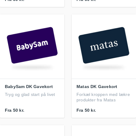
BabySam DK Gavekort
Matas DK Gavekort
Tryg og glad start på livet
Forkæl kroppen med lækre
produkter fra Matas
Fra
50 kr.
Fra
50 kr.