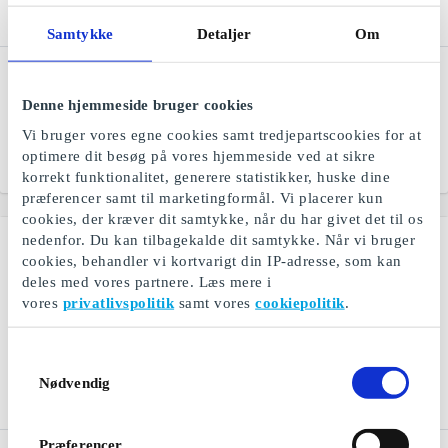
Samtykke
Detaljer
Om
Saxo DK Gavekort
Jack & Jones DK
Gavekort
Bøger, e-bøger og
Denne hjemmeside bruger cookies
lydbøger
Jeanswear til mænd og
drenge
Vi bruger vores egne cookies samt tredjepartscookies for at
optimere dit besøg på vores hjemmeside ved at sikre
Fra
50 kr.
Fra
100 kr.
korrekt funktionalitet, generere statistikker, huske dine
præferencer samt til marketingformål. Vi placerer kun
cookies, der kræver dit samtykke, når du har givet det til os
nedenfor. Du kan tilbagekalde dit samtykke. Når vi bruger
cookies, behandler vi kortvarigt din IP-adresse, som kan
deles med vores partnere. Læs mere i
vores
privatlivspolitik
samt vores
cookiepolitik
.
Samtykkevalg
Nødvendig
Præferencer