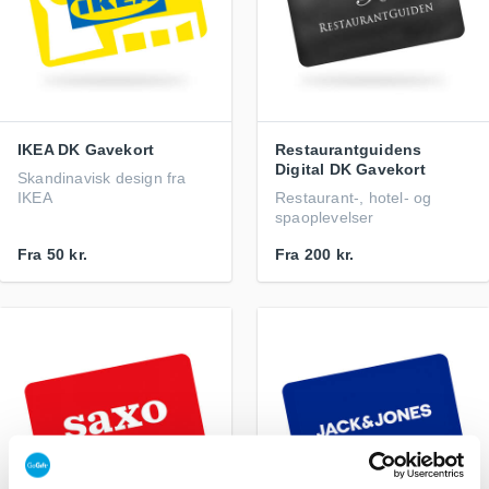
IKEA DK Gavekort
Restaurantguidens
Digital DK Gavekort
Skandinavisk design fra
IKEA
Restaurant-, hotel- og
spaoplevelser
Fra
50 kr.
Fra
200 kr.