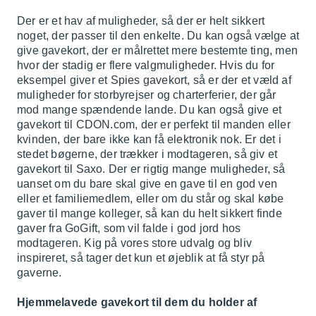
Der er et hav af muligheder, så der er helt sikkert
noget, der passer til den enkelte. Du kan også vælge at
give gavekort, der er målrettet mere bestemte ting, men
hvor der stadig er flere valgmuligheder. Hvis du for
eksempel giver et
Spies gavekort
, så er der et væld af
muligheder for storbyrejser og charterferier, der går
mod mange spændende lande. Du kan også give et
gavekort til
CDON.com
, der er perfekt til manden eller
kvinden, der bare ikke kan få elektronik nok. Er det i
stedet bøgerne, der trækker i modtageren, så giv et
gavekort til
Saxo
. Der er rigtig mange muligheder, så
uanset om du bare skal give en gave til en god ven
eller et familiemedlem, eller om du står og skal købe
gaver til mange kolleger, så kan du helt sikkert finde
gaver fra GoGift, som vil falde i god jord hos
modtageren. Kig på vores store udvalg og bliv
inspireret, så tager det kun et øjeblik at få styr på
gaverne.
Hjemmelavede gavekort til dem du holder af