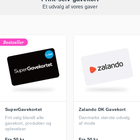
Et udvalg af vores gaver
SuperGavekortet
Zalando DK Gavekort
Frit valg blandt alle
Danmarks største udvalg
gavekort, produkter og
af mode
oplevelser
Fra
50 kr.
Fra
50 kr.