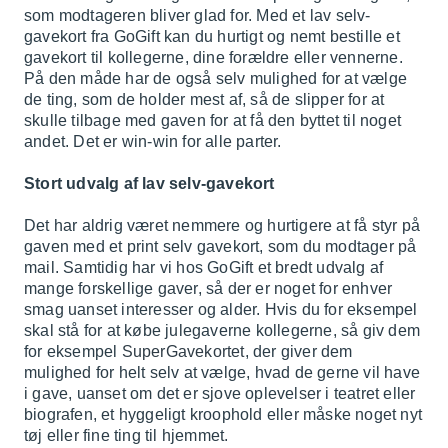
som modtageren bliver glad for. Med et lav selv-
gavekort fra GoGift kan du hurtigt og nemt bestille et
gavekort til kollegerne, dine forældre eller vennerne.
På den måde har de også selv mulighed for at vælge
de ting, som de holder mest af, så de slipper for at
skulle tilbage med gaven for at få den byttet til noget
andet. Det er win-win for alle parter.
Stort udvalg af lav selv-gavekort
Det har aldrig været nemmere og hurtigere at få styr på
gaven med et print selv gavekort, som du modtager på
mail. Samtidig har vi hos GoGift et bredt udvalg af
mange forskellige gaver, så der er noget for enhver
smag uanset interesser og alder. Hvis du for eksempel
skal stå for at købe julegaverne kollegerne, så giv dem
for eksempel
SuperGavekortet
, der giver dem
mulighed for helt selv at vælge, hvad de gerne vil have
i gave, uanset om det er sjove oplevelser i teatret eller
biografen, et hyggeligt kroophold eller måske noget nyt
tøj eller fine ting til hjemmet.