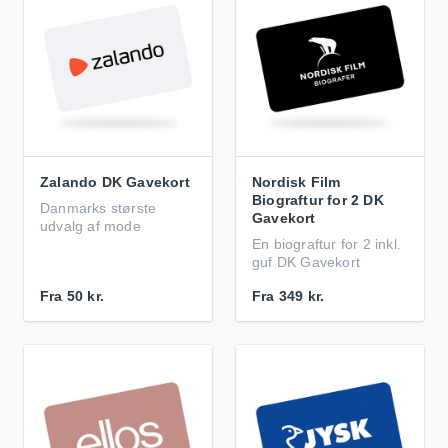
Zalando DK Gavekort
Nordisk Film
Biograftur for 2 DK
Danmarks største
Gavekort
udvalg af mode
En biograftur for 2 inkl.
guf DK Gavekort
Fra
50 kr.
Fra
349 kr.