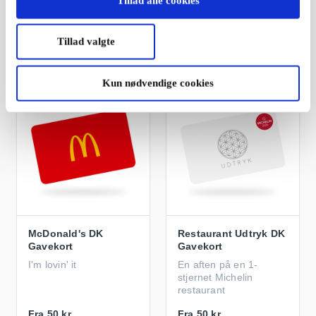
Tillad alle cookies
Gavekort til musik,
byggevarerådgiver
teater, shows og sport
Tillad valgte
Fra
50 kr.
Fra
200 kr.
Kun nødvendige cookies
McDonald's DK
Restaurant Udtryk DK
Gavekort
Gavekort
I'm lovin' it
En aften på en 1-
stjernet Michelin
restaurant
Fra
50 kr.
Fra
50 kr.