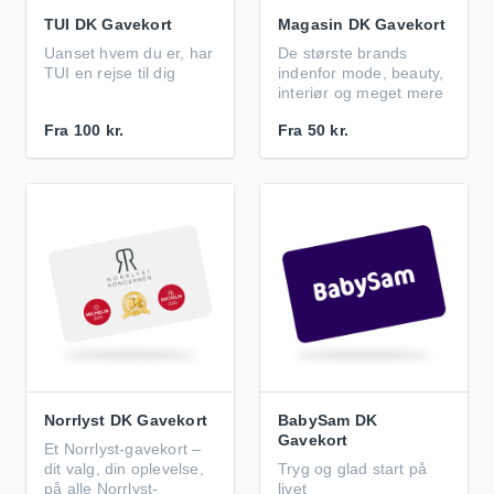
TUI DK Gavekort
Magasin DK Gavekort
Uanset hvem du er, har
De største brands
TUI en rejse til dig
indenfor mode, beauty,
interiør og meget mere
Fra
100 kr.
Fra
50 kr.
Norrlyst DK Gavekort
BabySam DK
Gavekort
Et Norrlyst-gavekort –
dit valg, din oplevelse,
Tryg og glad start på
på alle Norrlyst-
livet