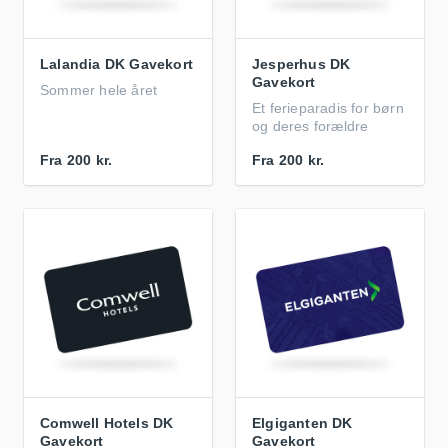
Lalandia DK Gavekort
Jesperhus DK
Gavekort
Sommer hele året
Et ferieparadis for børn
og deres forældre
Fra
200 kr.
Fra
200 kr.
Comwell Hotels DK
Elgiganten DK
Gavekort
Gavekort