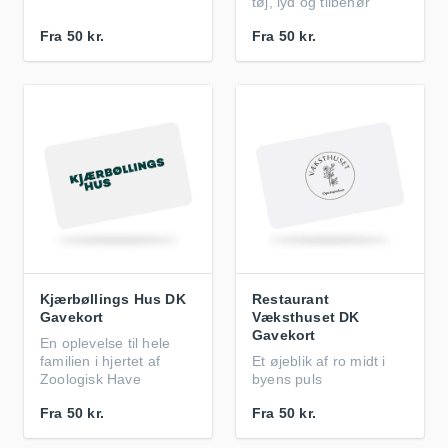
tøj, lyd og tilbehør
Fra
50 kr.
Fra
50 kr.
Kjærbøllings Hus DK
Restaurant
Gavekort
Væksthuset DK
Gavekort
En oplevelse til hele
familien i hjertet af
Et øjeblik af ro midt i
Zoologisk Have
byens puls
Fra
50 kr.
Fra
50 kr.