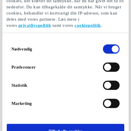
cookies, der kræver dit samtykke, når du har givet det til os
nedenfor. Du kan tilbagekalde dit samtykke. Når vi bruger
cookies, behandler vi kortvarigt din IP-adresse, som kan
deles med vores partnere. Læs mere i
H&M DK Gavekort
Normal DK Gavekort
vores
privatlivspolitik
samt vores
cookiepolitik
.
Mode og kvalitet til
Helt normale varer til
favorable priser
unormale priser
Samtykkevalg
Fra
50 kr.
Fra
50 kr.
Nødvendig
Præferencer
Statistik
Marketing
Ticketmaster DK
XL-BYG DK Gavekort
Gavekort
Skandinaviens største