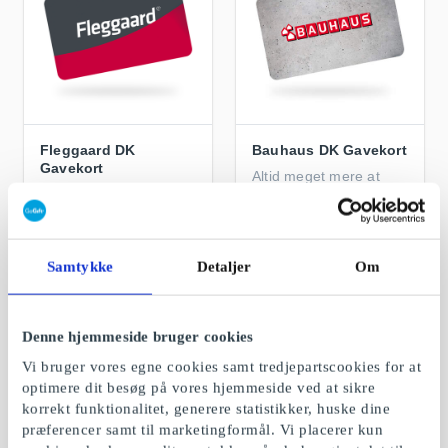
Fleggaard DK
Bauhaus DK Gavekort
Gavekort
Altid meget mere at
Gavekort til store
komme efter
besparelser – lige over
grænsen
Fra
50 kr.
Fra
200 kr.
Samtykke
Detaljer
Om
Denne hjemmeside bruger cookies
Vi bruger vores egne cookies samt tredjepartscookies for at
optimere dit besøg på vores hjemmeside ved at sikre
korrekt funktionalitet, generere statistikker, huske dine
præferencer samt til marketingformål. Vi placerer kun