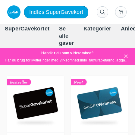
Indløs SuperGavekort
SuperGavekortet
Se
Kategorier
Anle
alle
Danm
gaver
Handler du som virksomhed?
Har du brug for kvitteringer med virksomhedsinfo, fakturabetaling, adgang for flere brugere eller skræddersyede løsninger?
Læs mere her