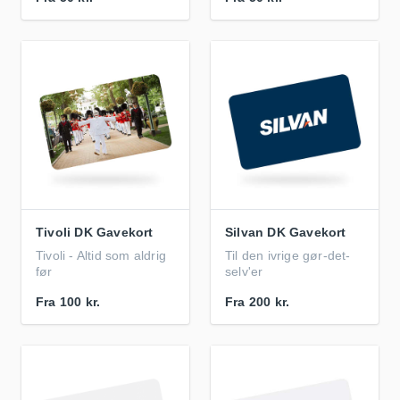
Tivoli DK Gavekort
Silvan DK Gavekort
Tivoli - Altid som aldrig
Til den ivrige gør-det-
før
selv'er
Fra
100 kr.
Fra
200 kr.