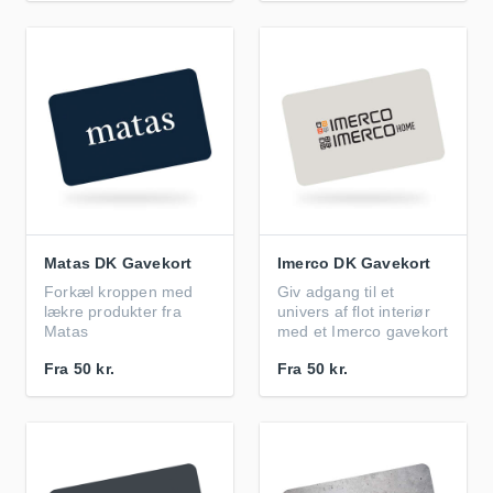
Matas DK Gavekort
Imerco DK Gavekort
Forkæl kroppen med
Giv adgang til et
lækre produkter fra
univers af flot interiør
Matas
med et Imerco gavekort
Fra
50 kr.
Fra
50 kr.