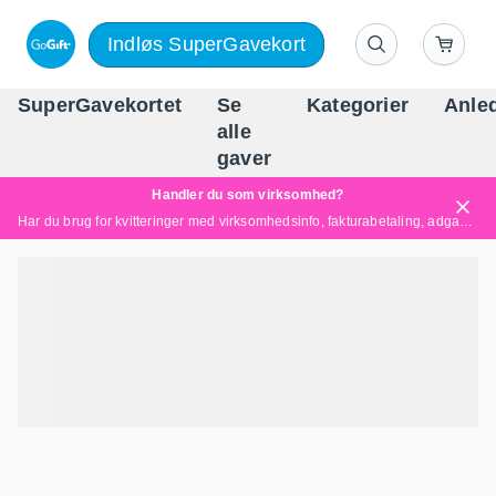
Indløs SuperGavekort
SuperGavekortet
Se
Kategorier
Anle
alle
Danm
gaver
Handler du som virksomhed?
Har du brug for kvitteringer med virksomhedsinfo, fakturabetaling, adgang for flere brugere eller skræddersyede løsninger?
Læs mere her