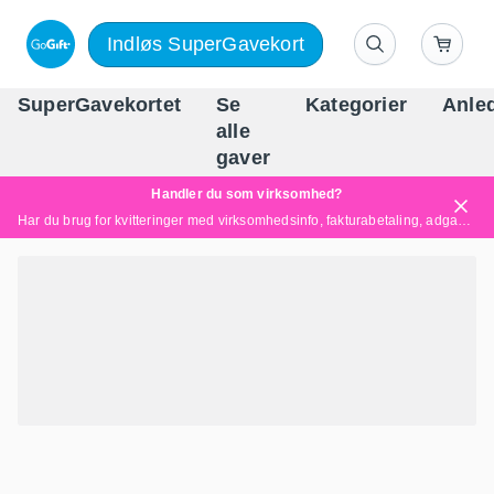
Indløs SuperGavekort
SuperGavekortet
Se
Kategorier
Anle
alle
Danm
gaver
Handler du som virksomhed?
Har du brug for kvitteringer med virksomhedsinfo, fakturabetaling, adgang for flere brugere eller skræddersyede løsninger?
Læs mere her