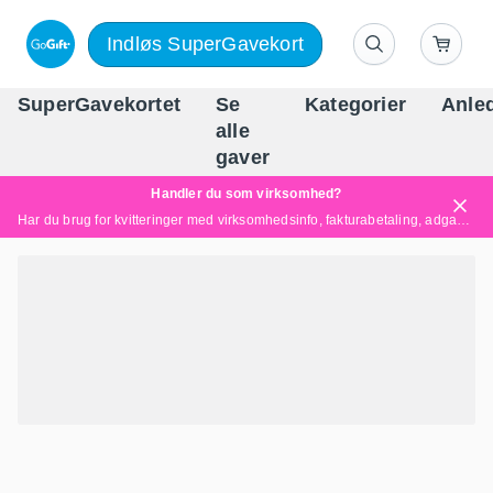
Indløs SuperGavekort
SuperGavekortet
Se
Kategorier
Anle
alle
Danm
gaver
Handler du som virksomhed?
Har du brug for kvitteringer med virksomhedsinfo, fakturabetaling, adgang for flere brugere eller skræddersyede løsninger?
Læs mere her