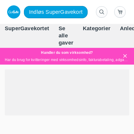
Indløs SuperGavekort
SuperGavekortet
Se
Kategorier
Anle
alle
Danm
gaver
Handler du som virksomhed?
Har du brug for kvitteringer med virksomhedsinfo, fakturabetaling, adgang for flere brugere eller skræddersyede løsninger?
Læs mere her