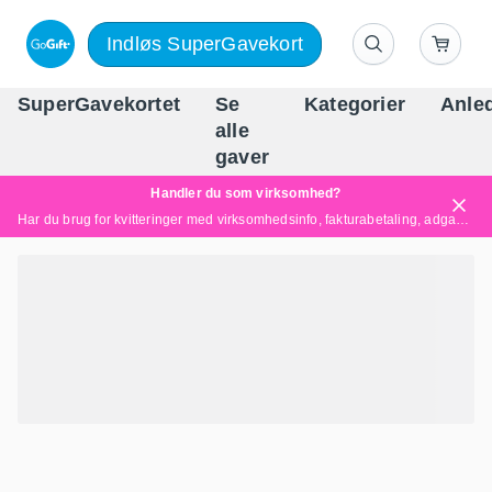
Indløs SuperGavekort
SuperGavekortet
Se
Kategorier
Anle
alle
Danm
gaver
Handler du som virksomhed?
Har du brug for kvitteringer med virksomhedsinfo, fakturabetaling, adgang for flere brugere eller skræddersyede løsninger?
Læs mere her