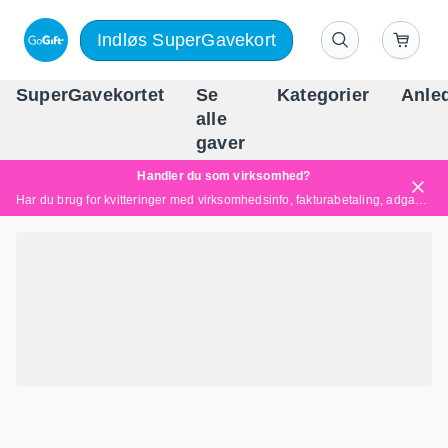
Indløs SuperGavekort
SuperGavekortet
Se
Kategorier
Anle
alle
Danm
gaver
Handler du som virksomhed?
Har du brug for kvitteringer med virksomhedsinfo, fakturabetaling, adgang for flere brugere eller skræddersyede løsninger?
Læs mere her