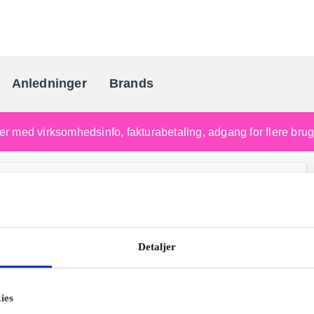
Anledninger
Brands
Danmarks gaveportal nr. 
nger med virksomhedsinfo, fakturabetaling, adgang for flere br
Detaljer
ies