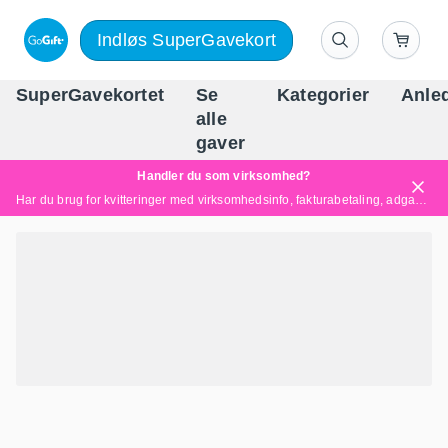
Indløs SuperGavekort
SuperGavekortet
Se
Kategorier
Anle
alle
Danm
gaver
Handler du som virksomhed?
Har du brug for kvitteringer med virksomhedsinfo, fakturabetaling, adgang for flere brugere eller skræddersyede løsninger?
Læs mere her