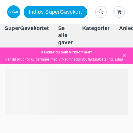
Indløs SuperGavekort
SuperGavekortet
Se
Kategorier
Anle
alle
Danm
gaver
Handler du som virksomhed?
Har du brug for kvitteringer med virksomhedsinfo, fakturabetaling, adgang for flere brugere eller skræddersyede løsninger?
Læs mere her