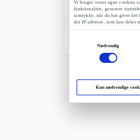
Vi bruger vores egne cookies sa
funktionalitet, generere statist
samtykke, når du har givet det 
din IP-adresse, som kan deles 
BoD Publish Plus DK Gavekort
Giv en bogudgivelse som gave
Samtykkevalg
Nødvendig
Fra
2.299 kr.
Kun nødvendige cook