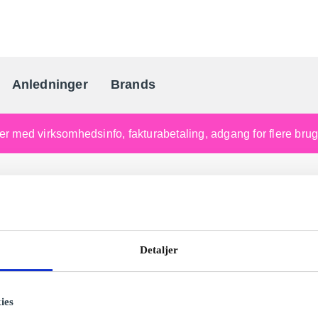
Anledninger
Brands
Danmarks gaveportal nr. 
nger med virksomhedsinfo, fakturabetaling, adgang for flere br
Detaljer
ies