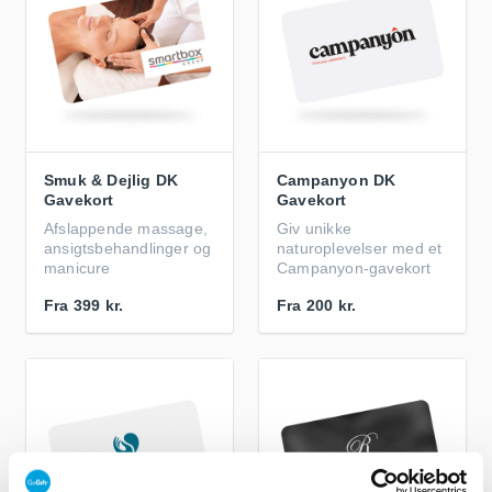
Smuk & Dejlig DK
Campanyon DK
Gavekort
Gavekort
Afslappende massage,
Giv unikke
ansigtsbehandlinger og
naturoplevelser med et
manicure
Campanyon-gavekort
Fra
399 kr.
Fra
200 kr.