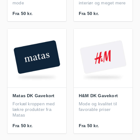
mode
interiør og meget mere
Fra
50 kr.
Fra
50 kr.
Matas DK Gavekort
H&M DK Gavekort
Forkæl kroppen med
Mode og kvalitet til
lækre produkter fra
favorable priser
Matas
Fra
50 kr.
Fra
50 kr.