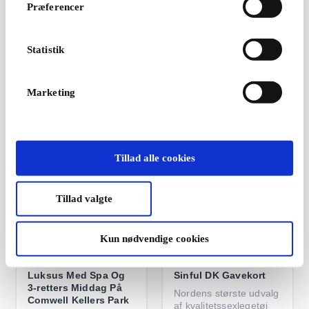
Præferencer
Wellness Deluxe DK
Wellness &
Gavekort
Forkælelse DK
Gavekort
Giv slip på hverdagen
Statistik
og træd ind i en verden
Tid til selvforkælelse og
af velvære
små øjeblikke af ro
Marketing
Fra
599 kr.
Fra
399 kr.
Tillad alle cookies
Tillad valgte
Kun nødvendige cookies
Luksus Med Spa Og
Sinful DK Gavekort
3-retters Middag På
Nordens største udvalg
Comwell Kellers Park
af kvalitetssexlegetøj