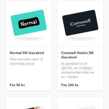
Normal DK Gavekort
Comwell Hotels DK
Gavekort
Helt normale varer til
unormale priser
Et gavekort til et
ophold, en middag i
restauranten eller en
tur i spaen
Fra
50 kr.
Fra
100 kr.