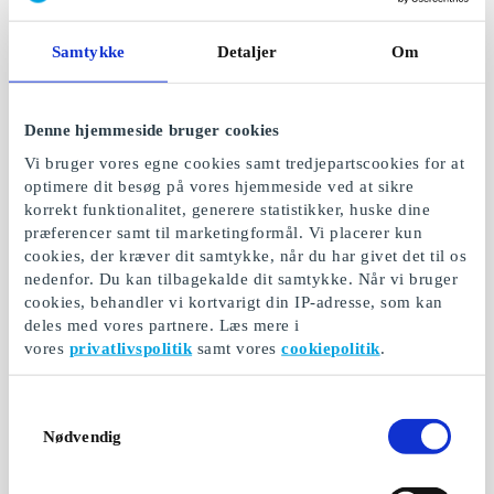
Samtykke
Detaljer
Om
RaskRask DK
Restaurangguiden -
Gavekort
Hotel & Spa DK
Denne hjemmeside bruger cookies
Gavekort
Massage på vej
Vi bruger vores egne cookies samt tredjepartscookies for at
Et gavekort til masser
optimere dit besøg på vores hjemmeside ved at sikre
af oplevelser
korrekt funktionalitet, generere statistikker, huske dine
Fra
200 kr.
Fra
200 kr.
præferencer samt til marketingformål. Vi placerer kun
cookies, der kræver dit samtykke, når du har givet det til os
nedenfor. Du kan tilbagekalde dit samtykke. Når vi bruger
cookies, behandler vi kortvarigt din IP-adresse, som kan
deles med vores partnere. Læs mere i
vores
privatlivspolitik
samt vores
cookiepolitik
.
Samtykkevalg
Nødvendig