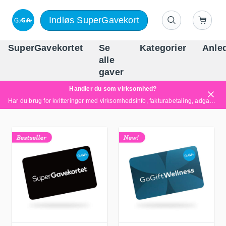
Indløs SuperGavekort
SuperGavekortet
Se
Kategorier
Anle
alle
Danm
gaver
Handler du som virksomhed?
Har du brug for kvitteringer med virksomhedsinfo, fakturabetaling, adgang for flere brugere eller skræddersyede løsninger?
Læs mere her