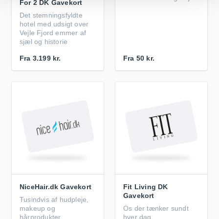
For 2 DK Gavekort
Det stemningsfyldte
hotel med udsigt over
Vejle Fjord emmer af
sjæl og historie
Fra
3.199 kr.
Fra
50 kr.
NiceHair.dk Gavekort
Fit Living DK
Gavekort
Tusindvis af hudpleje,
makeup og
Os der tænker sundt
hårprodukter
hver dag