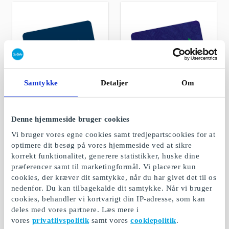
Samtykke
Detaljer
Om
Silvan DK Gavekort
Elgiganten DK
Denne hjemmeside bruger cookies
Gavekort
Til den ivrige gør-det-
selv'er
Oplev en verden af
Vi bruger vores egne cookies samt tredjepartscookies for at
elektronik til ethvert
optimere dit besøg på vores hjemmeside ved at sikre
behov
korrekt funktionalitet, generere statistikker, huske dine
præferencer samt til marketingformål. Vi placerer kun
Fra
200 kr.
Fra
50 kr.
cookies, der kræver dit samtykke, når du har givet det til os
nedenfor. Du kan tilbagekalde dit samtykke. Når vi bruger
cookies, behandler vi kortvarigt din IP-adresse, som kan
deles med vores partnere. Læs mere i
vores
privatlivspolitik
samt vores
cookiepolitik
.