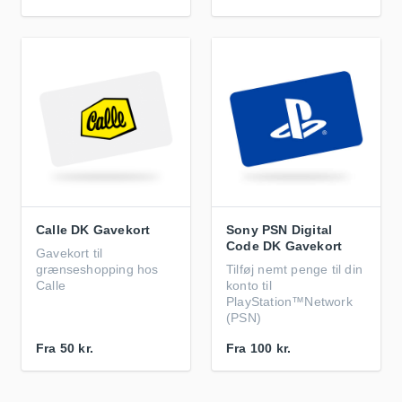
Calle DK Gavekort
Sony PSN Digital
Code DK Gavekort
Gavekort til
grænseshopping hos
Tilføj nemt penge til din
Calle
konto til
PlayStation™Network
(PSN)
Fra
50 kr.
Fra
100 kr.