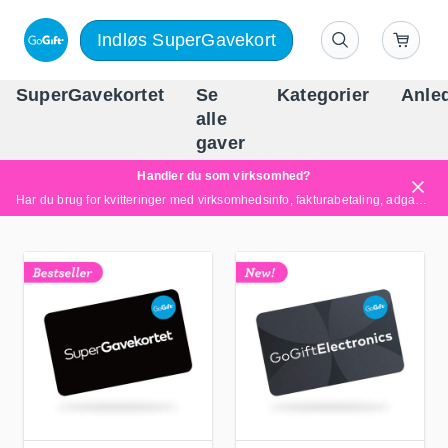
Indløs SuperGavekort
SuperGavekortet
Se
Kategorier
Anle
alle
Danm
gaver
Handler du som virksomhed?
Har du brug for kvitteringer med virksomhedsinfo, fakturabetaling, adgang for flere brugere eller skræddersyede løsninger?
Læs mere her