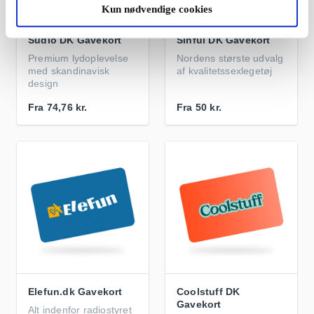
Kun nødvendige cookies
Sudio DK Gavekort
Sinful DK Gavekort
Premium lydoplevelse
Nordens største udvalg
med skandinavisk
af kvalitetssexlegetøj
design
Fra
74,76 kr.
Fra
50 kr.
Elefun.dk Gavekort
Coolstuff DK
Gavekort
Alt indenfor radiostyret