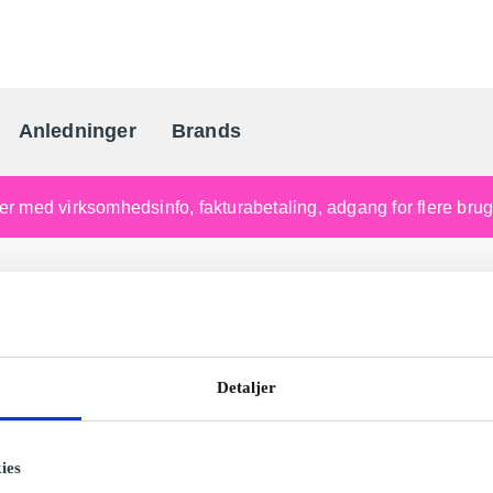
Anledninger
Brands
Danmarks gaveportal nr. 
nger med virksomhedsinfo, fakturabetaling, adgang for flere br
Detaljer
ies