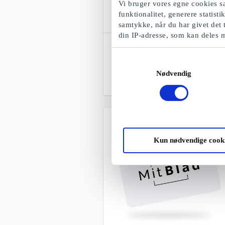
Vi bruger vores egne cookies sa
funktionalitet, generere statist
samtykke, når du har givet det 
din IP-adresse, som kan deles 
SuperGavekortet
Frit valg blandt alle gavekort, produkter
Samtykkevalg
og oplevelser
Nødvendig
Fra
50 kr.
Kun nødvendige cook