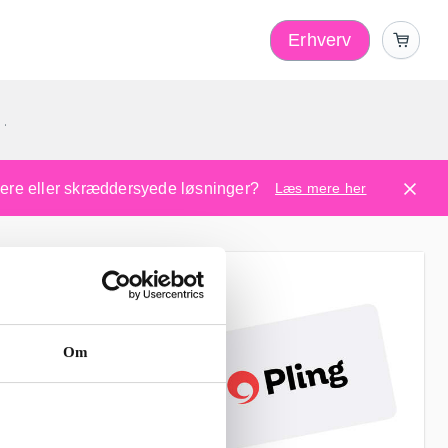
Erhverv
1
ugere eller skræddersyede løsninger?
Læs mere her
Om