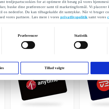
mt tredjepartscookies for at optimere dit besøg på vores hjemmesi
ikker, huske dine præferencer samt til marketingformål. Vi placerer
til os nedenfor. Du kan tilbagekalde dit samtykke. Når vi bruger co
med vores partnere. Læs mere i vores
privatlivspolitik
samt vores
c
Elgiganten DK Gavekort
Flipp.dk Gavek
Oplev en verden af elektronik til ethvert
Alle dine favoritm
behov
Præferencer
Statistik
Fra
50 kr.
Fra
250 kr.
ies
Tillad valgte