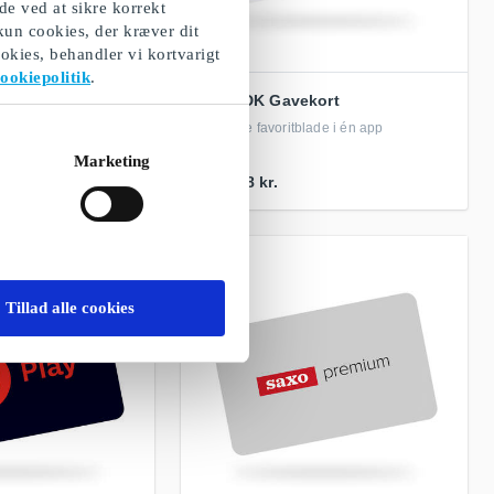
de ved at sikre korrekt
 kun cookies, der kræver dit
okies, behandler vi kortvarigt
ookiepolitik
.
ort
Pling DK Gavekort
agasiner i én app
Alle dine favoritblade i én app
Marketing
Fra
198 kr.
Tillad alle cookies