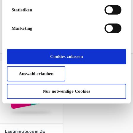
Atento Local DE
Cineplex DE
Statistiken
Geschenkgutschein
Geschenkgutschein
Entdecke die stilvollsten
Verschenke Abenteuer,
Restaurants, Wellness-
Spannung & Emotionen im
Marketing
und Shopping-Spots in
Cineplex
Deutschland
Von
10 €
Von
50 €
Cookies zulassen
Auswahl erlauben
Nur notwendige Cookies
Lastminute.com DE