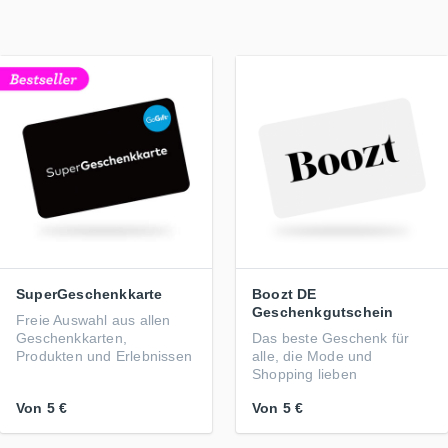
SuperGeschenkkarte
Boozt DE
Geschenkgutschein
Freie Auswahl aus allen
Geschenkkarten,
Das beste Geschenk für
Produkten und Erlebnissen
alle, die Mode und
Shopping lieben
Von
5 €
Von
5 €