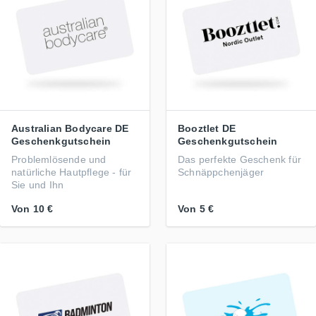
Australian Bodycare DE
Booztlet DE
Geschenkgutschein
Geschenkgutschein
Problemlösende und
Das perfekte Geschenk für
natürliche Hautpflege - für
Schnäppchenjäger
Sie und Ihn
Von
10 €
Von
5 €