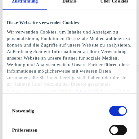
Zustimmung
Details
Über Cookies
HelloFresh DE
Atento Restaurant DE
Diese Webseite verwendet Cookies
Geschenkgutschein
Geschenkgutschein
Wir verwenden Cookies, um Inhalte und Anzeigen zu
HelloFresh - Einfach
Entdecke die stilvollsten
personalisieren, Funktionen für soziale Medien anbieten zu
besser essen
Restaurants in
können und die Zugriffe auf unsere Website zu analysieren.
Deutschland
Außerdem geben wir Informationen zu Ihrer Verwendung
Von
30 €
Von
10 €
unserer Website an unsere Partner für soziale Medien,
Werbung und Analysen weiter. Unsere Partner führen diese
Informationen möglicherweise mit weiteren Daten
zusammen, die Sie ihnen bereitgestellt haben oder die sie
im Rahmen Ihrer Nutzung der Dienste gesammelt
haben. Lesen Sie unsere
Datenschutzrichtlinie
und
Cookie-
Richtlinie
.
Einwilligungsauswahl
Notwendig
Präferenzen