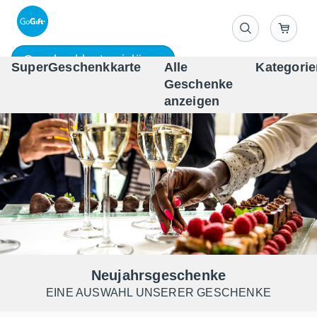
Geschenkkarte einlösen
SuperGeschenkkarte
Alle
Kategorie
Geschenke
One-st
anzeigen
Neujahrsgeschenke
EINE AUSWAHL UNSERER GESCHENKE