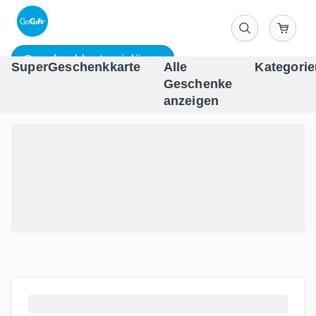
Geschenkkarte einlösen
SuperGeschenkkarte
Alle
Kategorie
Geschenke
One-st
anzeigen