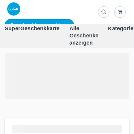
Geschenkkarte einlösen
SuperGeschenkkarte
Alle
Kategorie
Geschenke
One-st
anzeigen