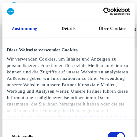
Geschenkkarte einlösen
Zustimmung
Details
Über Cookies
SuperGeschenkkarte
Alle
Kategorie
Geschenke
One-st
anzeigen
Diese Webseite verwendet Cookies
Wir verwenden Cookies, um Inhalte und Anzeigen zu
personalisieren, Funktionen für soziale Medien anbieten zu
können und die Zugriffe auf unsere Website zu analysieren.
Außerdem geben wir Informationen zu Ihrer Verwendung
unserer Website an unsere Partner für soziale Medien,
Werbung und Analysen weiter. Unsere Partner führen diese
Informationen möglicherweise mit weiteren Daten
zusammen, die Sie ihnen bereitgestellt haben oder die sie
im Rahmen Ihrer Nutzung der Dienste gesammelt
haben. Lesen Sie unsere
Datenschutzrichtlinie
und
Cookie-
Richtlinie
.
Foot Locker DE
Einwilligungsauswahl
Geschenkgutschein
Notwendig