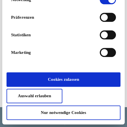
Mehr als Turnschuhe
Von
10 €
Präferenzen
Statistiken
Marketing
Cookies zulassen
Auswahl erlauben
Geschäftsbedingungen
Nur notwendige Cookies
Sprache
Land/Region
Währung
Hilfe und Stornierung
Cookie-Zustimmung ändern