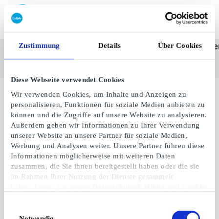
Geschenkkarte einlösen
Zustimmung
Details
Über Cookies
SuperGeschenkkarte
Alle
Kategorie
Geschenke
One-st
anzeigen
Diese Webseite verwendet Cookies
Wir verwenden Cookies, um Inhalte und Anzeigen zu
personalisieren, Funktionen für soziale Medien anbieten zu
können und die Zugriffe auf unsere Website zu analysieren.
Außerdem geben wir Informationen zu Ihrer Verwendung
unserer Website an unsere Partner für soziale Medien,
Werbung und Analysen weiter. Unsere Partner führen diese
Informationen möglicherweise mit weiteren Daten
zusammen, die Sie ihnen bereitgestellt haben oder die sie
im Rahmen Ihrer Nutzung der Dienste gesammelt
haben. Lesen Sie unsere
Datenschutzrichtlinie
und
Cookie-
Richtlinie
.
Ditur.de
Einwilligungsauswahl
Geschenkgutschein
Notwendig