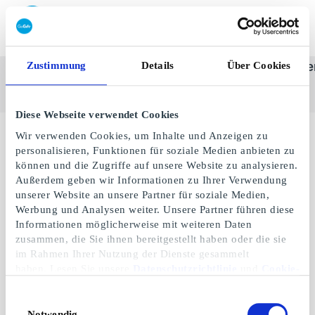
Geschenkkarte einlösen
Zustimmung
Details
Über Cookies
SuperGeschenkkarte
Alle
Kategorie
Geschenke
One-st
anzeigen
Diese Webseite verwendet Cookies
Wir verwenden Cookies, um Inhalte und Anzeigen zu
Keine Geschenke verfügbar.
personalisieren, Funktionen für soziale Medien anbieten zu
können und die Zugriffe auf unsere Website zu analysieren.
Außerdem geben wir Informationen zu Ihrer Verwendung
unserer Website an unsere Partner für soziale Medien,
Werbung und Analysen weiter. Unsere Partner führen diese
Informationen möglicherweise mit weiteren Daten
zusammen, die Sie ihnen bereitgestellt haben oder die sie
im Rahmen Ihrer Nutzung der Dienste gesammelt
haben. Lesen Sie unsere
Datenschutzrichtlinie
und
Cookie-
Richtlinie
.
Einwilligungsauswahl
Notwendig