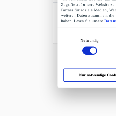
Zugriffe auf unsere Website zu
Global Experiences Card EU
Partner für soziale Medien, We
Geschenkgutschein
weiteren Daten zusammen, die S
Über 350.000 Touren, Aktivitäten,
haben. Lesen Sie unsere
Datens
Attraktionen und Erlebnisse in über 200
Ländern
Einwilligungsauswahl
Von
25 €
Notwendig
Nur notwendige Cook