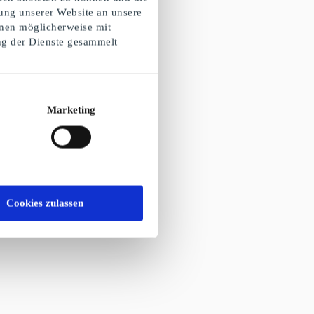
ung unserer Website an unsere
onen möglicherweise mit
ng der Dienste gesammelt
Marketing
Cookies zulassen