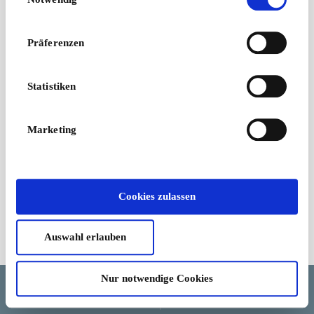
Europas Nummer 1
Dessous-Spezialist
Von
5 €
Präferenzen
Statistiken
Marketing
Cookies zulassen
Auswahl erlauben
Geschäftsbedingungen
Nur notwendige Cookies
Sprache
Land/Region
Währung
Hilfe und Stornierung
Cookie-Zustimmung ändern