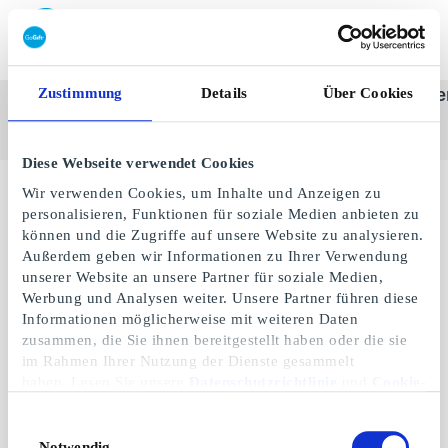
Geschenkkarte einlösen
Zustimmung
Details
Über Cookies
SuperGeschenkkarte
Alle
Kategorie
Geschenke
One-st
anzeigen
Diese Webseite verwendet Cookies
Wir verwenden Cookies, um Inhalte und Anzeigen zu
personalisieren, Funktionen für soziale Medien anbieten zu
können und die Zugriffe auf unsere Website zu analysieren.
Außerdem geben wir Informationen zu Ihrer Verwendung
unserer Website an unsere Partner für soziale Medien,
Werbung und Analysen weiter. Unsere Partner führen diese
Informationen möglicherweise mit weiteren Daten
zusammen, die Sie ihnen bereitgestellt haben oder die sie
im Rahmen Ihrer Nutzung der Dienste gesammelt
haben. Lesen Sie unsere
Datenschutzrichtlinie
und
Cookie-
Richtlinie
.
Hunkemöller NL
Einwilligungsauswahl
Geschenkgutschein
Notwendig