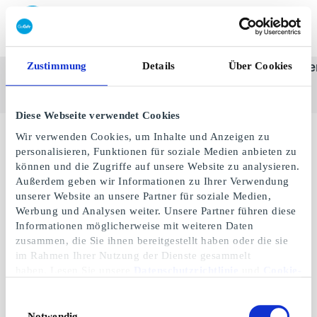
Geschenkkarte einlösen
Zustimmung
Details
Über Cookies
SuperGeschenkkarte
Alle
Kategorie
Geschenke
One-st
anzeigen
Diese Webseite verwendet Cookies
Wir verwenden Cookies, um Inhalte und Anzeigen zu
Keine Geschenke verfügbar.
personalisieren, Funktionen für soziale Medien anbieten zu
können und die Zugriffe auf unsere Website zu analysieren.
Außerdem geben wir Informationen zu Ihrer Verwendung
unserer Website an unsere Partner für soziale Medien,
Werbung und Analysen weiter. Unsere Partner führen diese
Informationen möglicherweise mit weiteren Daten
zusammen, die Sie ihnen bereitgestellt haben oder die sie
im Rahmen Ihrer Nutzung der Dienste gesammelt
haben. Lesen Sie unsere
Datenschutzrichtlinie
und
Cookie-
Richtlinie
.
Einwilligungsauswahl
Notwendig