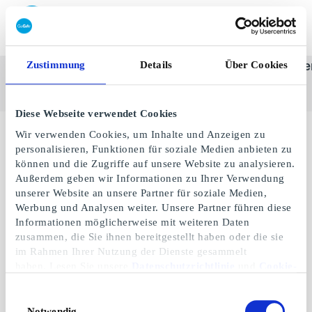
Geschenkkarte einlösen
Zustimmung
Details
Über Cookies
SuperGeschenkkarte
Alle
Kategorie
Geschenke
One-st
anzeigen
Diese Webseite verwendet Cookies
Wir verwenden Cookies, um Inhalte und Anzeigen zu
personalisieren, Funktionen für soziale Medien anbieten zu
können und die Zugriffe auf unsere Website zu analysieren.
Außerdem geben wir Informationen zu Ihrer Verwendung
unserer Website an unsere Partner für soziale Medien,
Werbung und Analysen weiter. Unsere Partner führen diese
Informationen möglicherweise mit weiteren Daten
zusammen, die Sie ihnen bereitgestellt haben oder die sie
im Rahmen Ihrer Nutzung der Dienste gesammelt
haben. Lesen Sie unsere
Datenschutzrichtlinie
und
Cookie-
Richtlinie
.
Danish Endurance DE
Einwilligungsauswahl
Geschenkgutschein
Notwendig