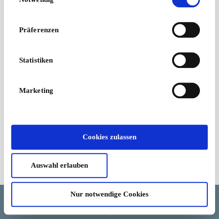
Dänisch designtes
Equipment für
Ausdauer und Leistung
Präferenzen
Von
6,69 €
Statistiken
Marketing
Cookies zulassen
Auswahl erlauben
Geschäftsbedingungen
Nur notwendige Cookies
Sprache
Land/Region
Währung
Hilfe und Stornierung
Cookie-Zustimmung ändern