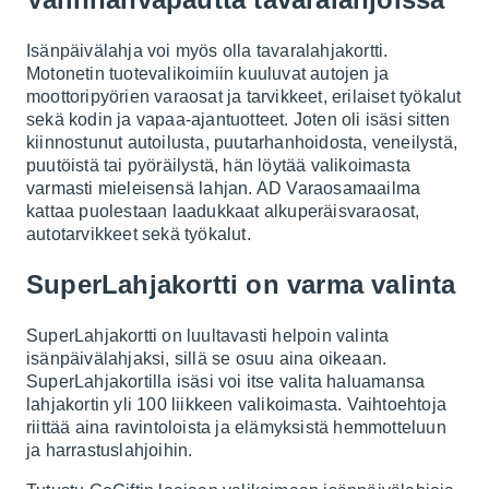
Isänpäivälahja voi myös olla tavaralahjakortti.
Motonetin
tuotevalikoimiin kuuluvat autojen ja
moottoripyörien varaosat ja tarvikkeet, erilaiset työkalut
sekä kodin ja vapaa-ajantuotteet. Joten oli isäsi sitten
kiinnostunut autoilusta, puutarhanhoidosta, veneilystä,
puutöistä tai pyöräilystä, hän löytää valikoimasta
varmasti mieleisensä lahjan. AD Varaosamaailma
kattaa puolestaan laadukkaat alkuperäisvaraosat,
autotarvikkeet sekä työkalut.
SuperLahjakortti on varma valinta
SuperLahjakortti
on luultavasti helpoin valinta
isänpäivälahjaksi, sillä se osuu aina oikeaan.
SuperLahjakortilla isäsi voi itse valita haluamansa
lahjakortin yli 100 liikkeen valikoimasta. Vaihtoehtoja
riittää aina ravintoloista ja elämyksistä hemmotteluun
ja harrastuslahjoihin.