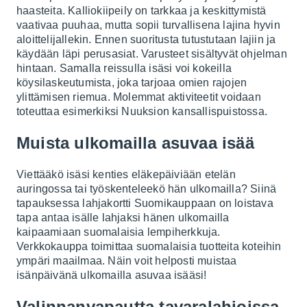
haasteita.
Kalliokiipeily
on tarkkaa ja keskittymistä
vaativaa puuhaa, mutta sopii turvallisena lajina hyvin
aloittelijallekin. Ennen suoritusta tutustutaan lajiin ja
käydään läpi perusasiat. Varusteet sisältyvät ohjelman
hintaan. Samalla reissulla isäsi voi kokeilla
köysilaskeutumista, joka tarjoaa omien rajojen
ylittämisen riemua. Molemmat aktiviteetit voidaan
toteuttaa esimerkiksi Nuuksion kansallispuistossa.
Muista ulkomailla asuvaa isää
Viettääkö isäsi kenties eläkepäiviään etelän
auringossa tai työskenteleekö hän ulkomailla? Siinä
tapauksessa lahjakortti Suomikauppaan on loistava
tapa antaa isälle lahjaksi hänen ulkomailla
kaipaamiaan suomalaisia lempiherkkuja.
Verkkokauppa toimittaa suomalaisia tuotteita koteihin
ympäri maailmaa. Näin voit helposti muistaa
isänpäivänä ulkomailla asuvaa isääsi!
Valinnanvapautta tavaralahjoissa