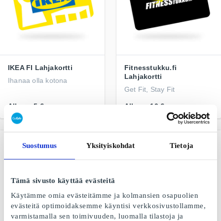
IKEA FI Lahjakortti
Fitnesstukku.fi
Lahjakortti
Ihanaa olla kotona
Get Fit, Stay Fit
Alkaen
5 €
Alkaen
10 €
Suostumus
Yksityiskohdat
Tietoja
Tämä sivusto käyttää evästeitä
Käytämme omia evästeitämme ja kolmansien osapuolien
evästeitä optimoidaksemme käyntisi verkkosivustollamme,
varmistamalla sen toimivuuden, luomalla tilastoja ja