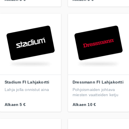
Stadium FI Lahjakortti
Dressmann FI Lahjakortti
Lahja jolla onnistut aina
Pohjoismaiden johtava
miesten vaatteiden ketju
Alkaen
5 €
Alkaen
10 €