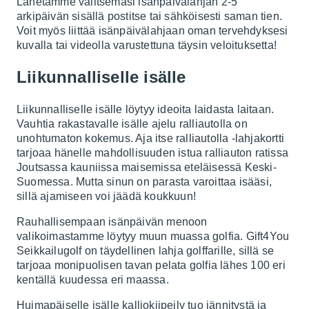
Lähetämme valitsemasi isänpäivälahjan 2-5
arkipäivän sisällä postitse tai sähköisesti saman tien.
Voit myös liittää isänpäivälahjaan oman tervehdyksesi
kuvalla tai videolla varustettuna täysin veloituksetta!
Liikunnalliselle isälle
Liikunnalliselle isälle löytyy ideoita laidasta laitaan.
Vauhtia rakastavalle isälle ajelu ralliautolla on
unohtumaton kokemus.
Aja itse ralliautolla
-lahjakortti
tarjoaa hänelle mahdollisuuden istua ralliauton ratissa
Joutsassa kauniissa maisemissa eteläisessä Keski-
Suomessa. Mutta sinun on parasta varoittaa isääsi,
sillä ajamiseen voi jäädä koukkuun!
Rauhallisempaan isänpäivän menoon
valikoimastamme löytyy muun muassa golfia.
Gift4You
Seikkailugolf
on täydellinen lahja golffarille, sillä se
tarjoaa monipuolisen tavan pelata golfia lähes 100 eri
kentällä kuudessa eri maassa.
Huimapäiselle isälle kalliokiipeily tuo jännitystä ja