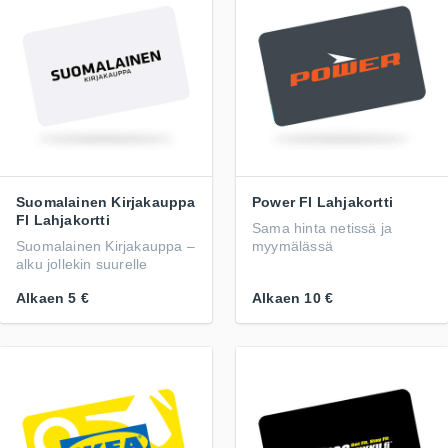
Suomalainen Kirjakauppa
Power FI Lahjakortti
FI Lahjakortti
Sama hinta netissä ja
Suomalainen Kirjakauppa –
myymälässä
alku jollekin suurelle
Alkaen
5 €
Alkaen
10 €