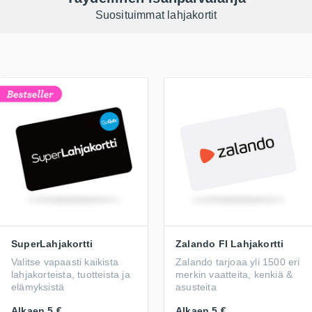
Suosituimmat lahjakortit
SuperLahjakortti
Zalando FI Lahjakortti
Valitse vapaasti kaikista
Zalando tarjoaa yli 1500 eri
lahjakorteista, tuotteista ja
merkin vaatteita, kenkiä &
elämyksistä
asusteita
Alkaen
5 €
Alkaen
5 €