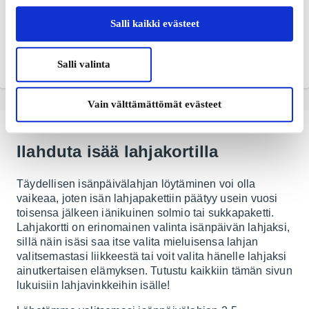
Stadium Outlet FI
Jack & Jones FI
Lahjakortti
Lahjakortti
Salli kaikki evästeet
Urheilua ja urheilumuotia
Miesten farkkuvaatteet
aktiiviseen elämään
Salli valinta
Alkaen
5 €
Alkaen
10 €
Vain välttämättömät evästeet
Ilahduta isää lahjakortilla
Täydellisen isänpäivälahjan löytäminen voi olla
vaikeaa, joten isän lahjapakettiin päätyy usein vuosi
toisensa jälkeen iänikuinen solmio tai sukkapaketti.
Lahjakortti on erinomainen valinta isänpäivän lahjaksi,
sillä näin isäsi saa itse valita mieluisensa lahjan
valitsemastasi liikkeestä tai voit valita hänelle lahjaksi
ainutkertaisen elämyksen. Tutustu kaikkiin tämän sivun
lukuisiin lahjavinkkeihin isälle!