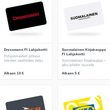
Dressmann FI Lahjakortti
Suomalainen Kirjakauppa
FI Lahjakortti
Pohjoismaiden johtava
miesten vaatteiden ketju
Suomalainen Kirjakauppa –
alku jollekin suurelle
Alkaen
10 €
Alkaen
5 €