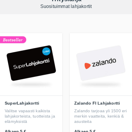
Suosituimmat lahjakortit
SuperLahjakortti
Zalando FI Lahjakortti
Valitse vapaasti kaikista
Zalando tarjoaa yli 1500 eri
lahjakorteista, tuotteista ja
merkin vaatteita, kenkiä &
elämyksistä
asusteita
Alkaen
5 €
Alkaen
5 €