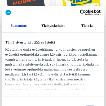
Suostumus
Yksityiskohdat
Tietoja
Power FI Lahjakortti
IKEA FI Lahjakortti
Sama hinta netissä ja
Ihanaa olla kotona
Tämä sivusto käyttää evästeitä
myymälässä
Käytämme omia evästeitämme ja kolmansien osapuolien
Alkaen
10 €
Alkaen
5 €
evästeitä optimoidaksemme käyntisi verkkosivustollamme,
varmistamalla sen toimivuuden, luomalla tilastoja ja
muistamalla mieltymyksesi, sekä markkinointitarkoituksiin,
jotta voimme optimoida mainontamme sosiaalisessa
mediassa. Lisäksi käytämme evästeitä näyttääksemme
sinulle toimintoja käytettäväksi sosiaalisen median
kanavissa. Asetamme vain evästeitä, jotka vaativat
suostumuksesi, kun olet antanut sen meille alla. Voit
peruuttaa suostumuksesi milloin tahansa. Otathan
huomioon, että verkkosivustomme ei välttämättä toimi
optimaalisesti, mikäli et hyväksy evästeitä tai perut
Suostumuksen