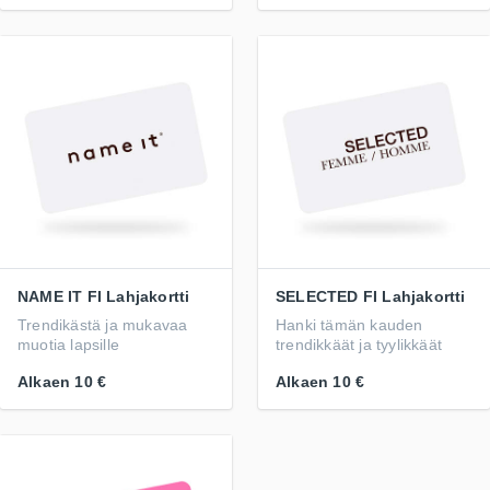
NAME IT FI Lahjakortti
SELECTED FI Lahjakortti
Trendikästä ja mukavaa
Hanki tämän kauden
muotia lapsille
trendikkäät ja tyylikkäät
Alkaen
10 €
Alkaen
10 €