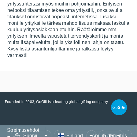
yrityssuhteitasi myös muihin pohjoimaihin. Erityisen
helpoksi tilaamisen tekee oma yritystili, jonka avulla
tilaukset onnistuvat nopeasti internetissä. Lisäksi
monille yrityksille tärkeä mahdollisuus maksaa laskulla
kuuluu yritysasiakkaan etuihin. Räätälöimme mm.
yrityksen ilmeellä varustetut tervehdyskortit ja monia
muita lisäpalveluita, joilla yksilöllinen lahja on taattu.
Kysy lisää asiantuntijoiltamme ja ratkaisu löytyy
varmasti!
Founded in 2003, GoGift is a leading global gifting company.
Sopimusehdot
Kieli
Maa/Alue
Valuutta
Apu ja peruutus