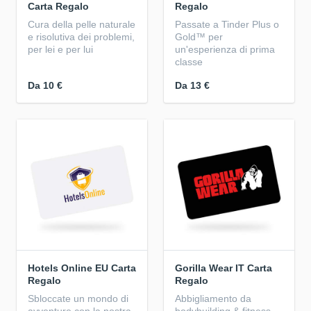
Carta Regalo
Regalo
Cura della pelle naturale
Passate a Tinder Plus o
e risolutiva dei problemi,
Gold™ per
per lei e per lui
un'esperienza di prima
classe
Da
10 €
Da
13 €
Hotels Online EU Carta
Gorilla Wear IT Carta
Regalo
Regalo
Sbloccate un mondo di
Abbigliamento da