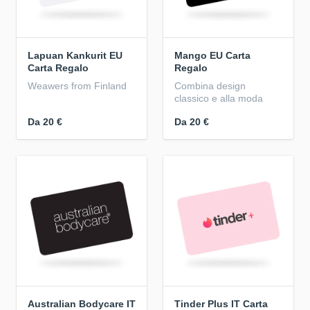
Lapuan Kankurit EU
Mango EU Carta
Carta Regalo
Regalo
Weawers from Finland
Combina design
classico e alla moda
Da
20 €
Da
20 €
Australian Bodycare IT
Tinder Plus IT Carta