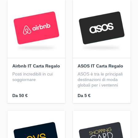
Airbnb IT Carta Regalo
ASOS IT Carta Regalo
Posti incredibili in cui
ASOS è tra le principali
soggiornare
destinazioni di moda
globali per i ventenni
Da
50 €
Da
5 €