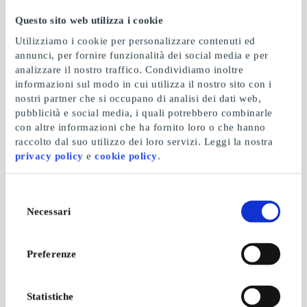
Conad IT Prepaid
Q8 IT Carta Regalo
Questo sito web utilizza i cookie
La carta prepagata che
Esplora il mondo delle
può essere utilizzata in
stazioni di rifornimento e
Utilizziamo i cookie per personalizzare contenuti ed
più di 2.000 negozi
di servizio di Q8
annunci, per fornire funzionalità dei social media e per
Da
30 €
Da
5 €
analizzare il nostro traffico. Condividiamo inoltre
informazioni sul modo in cui utilizza il nostro sito con i
nostri partner che si occupano di analisi dei dati web,
pubblicità e social media, i quali potrebbero combinarle
con altre informazioni che ha fornito loro o che hanno
raccolto dal suo utilizzo dei loro servizi. Leggi la nostra
privacy policy
e
cookie policy
.
Selezione
Necessari
del
consenso
Trony IT Carta Regalo
Interflora IT Carta
Preferenze
Regalo
Una grande catena di
grandi elettrodomestici e
La scelta migliore per la
di elettronica di
consegna di fiori e regali
Statistiche
consumo
a domicilio