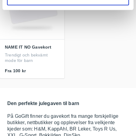
NAME IT NO Gavekort
Trendigt och bekvämt
mode för barn
Fra
100 kr
Den perfekte julegaven til barn
På GoGift finner du gavekort fra mange forskjellige
butikker, nettbutikker og opplevelser fra velkjente
kjeder som: H&M, KappAhl, BR Leker, Toys R Us,
XXL, G-Sport, Bokkilden, DinSko,