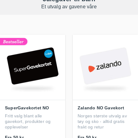
Et utvalg av gavene våre
SuperGavekortet NO
Zalando NO Gavekort
Fritt valg blant alle
Norges største utvalg av
gavekort, produkter og
tøy og sko - alltid gratis
opplevelser
frakt og retur
Fra
50 kr
Fra
50 kr