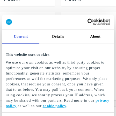
Consent
Details
About
This website uses cookies
We use our own cookies as well as third party cookies to
optimise your visit on our website, by ensuring proper
functionality, generate statistics, remember your
Elefun.no NO Gavekort
Lindex NO Gavekort
preferences as well for marketing purposes. We only place
Alt innenfor radiostyrt
Mote for kvinner og barn
cookies, that require your consent, once you have given
hobbyutstyr
that to us below. You may pull back your consent. When
Fra
50 kr
Fra
50 kr
using cookies, we shortly process your IP address, which
may be shared with our partners. Read more in our
privacy
policy
as well as our
cookie policy
.