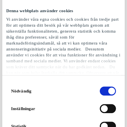
Denna webbplats använder cookies
Vi använder våra egna cookies och cookies från tredje part
för att optimera ditt besök på vår webbplats genom att
säkerställa funktionaliteten, generera statistik och komma
ihåg dina preferenser, såväl som för
Wolt SE Presentkort
Åhléns SE Presentkort
marknadsföringsändamål, så att vi kan optimera våra
Beställ fantastisk mat och
Ett presentkort med allt
annonseringsinitiativ på sociala medier. Dessutom
mer med omedelbar
inom mode, hem, skönhet
använder vi cookies för att visa funktioner för användning i
leverans
och media
samband med sociala medier. Vi använder endast cookies
Från
150 kr
Från
50 kr
som kräver ditt samtycke när du har godkänt nedan. Du
kan när som helst återkalla ditt samtycke. Observera att vår
webbplats möjligen inte fungerar optimalt om du inte
accepterar cookies eller återkallar ditt samtycke. När vi
Samtyckesval
använder cookies behandlar vi kort din IP-adress. IP-
Nödvändig
adressen kan delas med våra sociala mediepartners,
reklampartner och analyspartner. Du kan läsa mer om vår
användning av cookies och behandlingen av din personliga
Inställningar
information i samband med detta i både vår
integritetspolicy
och
cookiepolicyn
.
Statistik