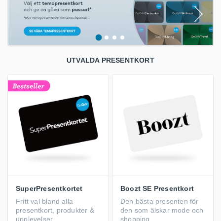
UTVALDA PRESENTKORT
SuperPresentkortet
Boozt SE Presentkort
Fritt val bland alla
Den bästa presenten för
presentkort, produkter &
den som älskar mode och
upplevelser
shopping