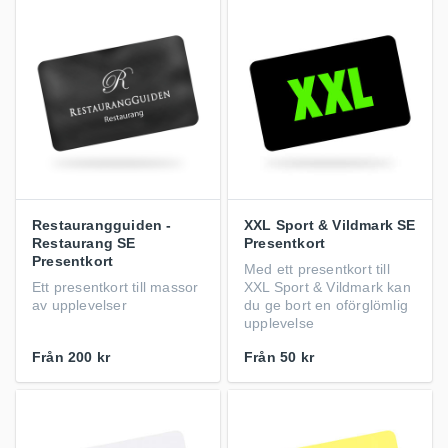
Restaurangguiden -
XXL Sport & Vildmark SE
Restaurang SE
Presentkort
Presentkort
Med ett presentkort till
Ett presentkort till massor
XXL Sport & Vildmark kan
av upplevelser
du ge bort en oförglömlig
upplevelse
Från
200 kr
Från
50 kr