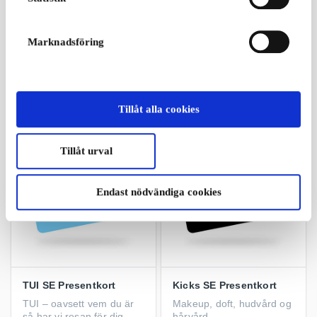
H&M SE Presentkort
Stadium SE Presentkort
Marknadsföring
Shopping som passar alla
Ge bort ett presentkort till
stilar och personligheter
någon med ett aktivt liv
med Stadium
Från
50 kr
Från
50 kr
Tillåt alla cookies
Tillåt urval
Endast nödvändiga cookies
TUI SE Presentkort
Kicks SE Presentkort
TUI – oavsett vem du är
Makeup, doft, hudvård og
så har vi resan för dig
hårvård