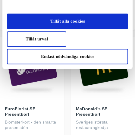
Ett presentkort som
Rejäla saker för livet på
blommar ut
landet
Tillåt alla cookies
Från
50 kr
Från
50 kr
Tillåt urval
Endast nödvändiga cookies
EuroFlorist SE
McDonald's SE
Presentkort
Presentkort
Blomsterkort - den smarta
Sveriges största
presentidén
restaurangkedja