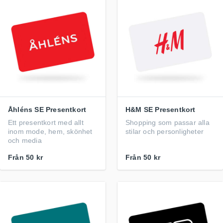
Åhléns SE Presentkort
H&M SE Presentkort
Ett presentkort med allt
Shopping som passar alla
inom mode, hem, skönhet
stilar och personligheter
och media
Från
50 kr
Från
50 kr