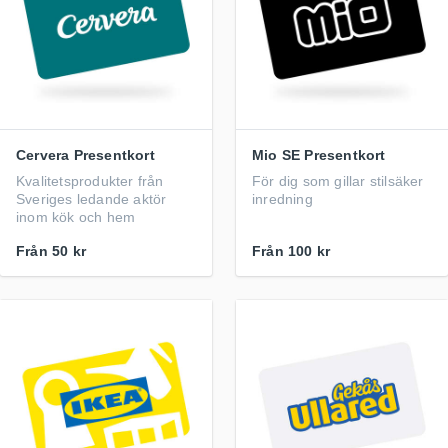
Cervera Presentkort
Mio SE Presentkort
Kvalitetsprodukter från
För dig som gillar stilsäker
Sveriges ledande aktör
inredning
inom kök och hem
Från
50 kr
Från
100 kr