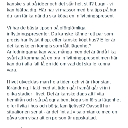
kanske slut på idéer och det står helt still? Lugn - vi
kan hjälpa dig. Här har vi massor med bra tips på hur
du kan tänka när du ska köpa en inflyttningspresent.
Vi har de bästa tipsen på oförglömliga
inflyttningspresenter. Du kanske känner ett par som
precis har flyttat ihop, eller kanske köpt hus? Eller är
det kanske en kompis som fått lägenhet?
Anledningarna kan vara många men det är ändå lika
svårt att komma på en bra inflyttningspresent men här
kan du i alla fall få en idé om vad det skulle kunna
vara.
I livet utvecklas man hela tiden och vi är i konstant
förändring. I takt med att tiden går framåt går vi in i
olika stadier i livet. Det är kanske dags att flytta
hemifrån och stå på egna ben, köpa sin första lägenhet
eller flytta i hus och börja familjelivet? Oavsett hur
situationen ser ut - är det fint att visa omtanke med en
gåva som visar att en person är uppskattad.