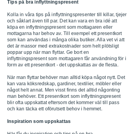
Tips på bra inflyttningspresent
Kolla in våra tips på inflyttningspresenter till killar, tjejer
och såklart även till par. Det kan vara en bra idé att
köpa en inflyttningspresent som mottagaren eller
mottagarna har behov av. Till exempel ett presentkort
som kan användas i många olika butiker. Alla vet vi att
det är massor med extrakostnader som helt plötsligt
poppar upp när man flyttar. Ge bort en
inflyttningspresent som mottagaren får användning för i
form av ett presentkort - det uppskattas av de flesta.
När man flyttar behöver man alltid köpa något nytt. Det
kan vara köksredskap, gardiner, textilier, möbler eller
något helt annat. Men visst finns det alltid någonting
man behöver. Ett presentkort som inflyttningspresent
blir ofta uppskattat eftersom det kommer väl till pass
och kan täcka ett oförutsett behov i hemmet.
Inspiration som uppskattas
Här får du inspiration och tips på en bra