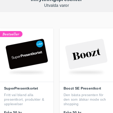
Utvalda varor
SuperPresentkortet
Boozt SE Presentkort
Fritt val bland alla
Den bästa presenten för
presentkort, produkter &
den som älskar mode och
upplevelser
shopping
Från
50 kr
Från
50 kr