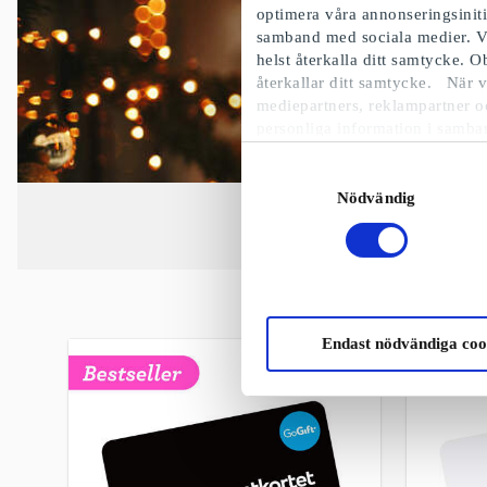
optimera våra annonseringsinit
samband med sociala medier. V
helst återkalla ditt samtycke. 
återkallar ditt samtycke. När v
mediepartners, reklampartner o
personliga information i samba
Samtyckesval
Nödvändig
Endast nödvändiga coo