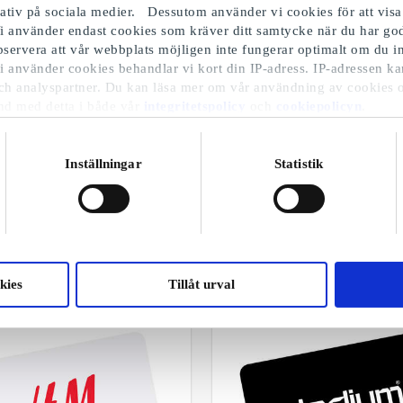
iativ på sociala medier. Dessutom använder vi cookies för att visa
i använder endast cookies som kräver ditt samtycke när du har 
Observera att vår webbplats möjligen inte fungerar optimalt om du in
i använder cookies behandlar vi kort din IP-adress. IP-adressen ka
ch analyspartner. Du kan läsa mer om vår användning av cookies 
nd med detta i både vår
integritetspolicy
och
cookiepolicyn
.
Inställningar
Statistik
Julklappar till honom
Utvalda varor
kies
Tillåt urval