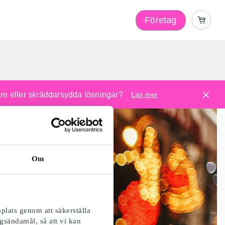
Företag
l
are eller skräddarsydda lösningar?
Läs mer
Om
plats genom att säkerställa
gsändamål, så att vi kan