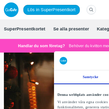
Lös in SuperPresentkort
SuperPresentkortet
Se alla presenter
Kateg
Handlar du som företag?
Behöver du kvitton med
Samtycke
Denna webbplats använder coo
Vi använder våra egna cookies o
funktionaliteten, generera stat