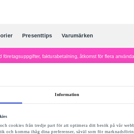
orier
Presenttips
Varumärken
Sveriges största presentkortporta
 företagsuppgifter, fakturabetalning, åtkomst för flera använd
Information
kies
ch cookies från tredje part för att optimera ditt besök på vår webb
istik och komma ihåg dina preferenser, såväl som för marknadsförin