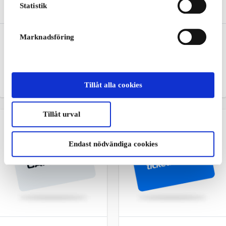
Statistik
Restaurangguidens
Ginza SE Presentkort
Marknadsföring
Digitala SE Presentkort
Musik, film, elektronik och
Restaurang-, hotell- och
spel direkt till dig
spa-upplevelser
Tillåt alla cookies
Från
200 kr
Från
50 kr
Tillåt urval
Endast nödvändiga cookies