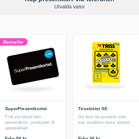
Utvalda varor
SuperPresentkortet
Trisslotter SE
Fritt val bland alla
Ge bort en present som
presentkort, produkter &
kan medföra stora vinster
upplevelser
Från
50 kr
Från
30 kr