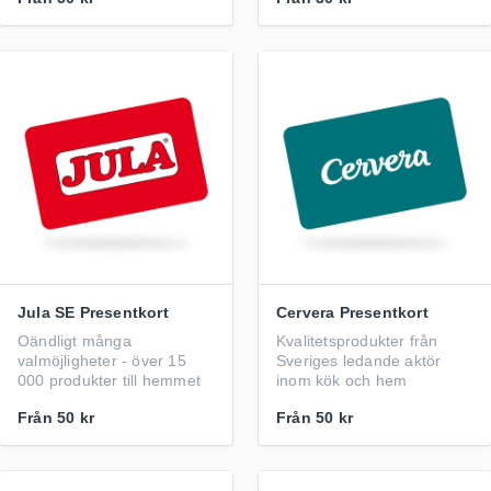
Jula SE Presentkort
Cervera Presentkort
Oändligt många
Kvalitetsprodukter från
valmöjligheter - över 15
Sveriges ledande aktör
000 produkter till hemmet
inom kök och hem
Från
50 kr
Från
50 kr