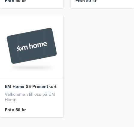
Från
50 kr
Från
50 kr
EM Home SE Presentkort
Välkommen till oss på EM
Home
Från
50 kr