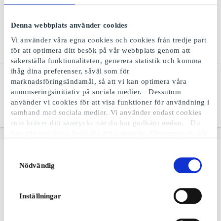
Denna webbplats använder cookies
Vi använder våra egna cookies och cookies från tredje part
för att optimera ditt besök på vår webbplats genom att
säkerställa funktionaliteten, generera statistik och komma
ihåg dina preferenser, såväl som för
DubbelTriss SE
Sverigelotten SE
marknadsföringsändamål, så att vi kan optimera våra
Plötsligt händer det med ett
Ny högsta vinst 25 miljoner
annonseringsinitiativ på sociala medier. Dessutom
presentkort till DubbelTriss
kronor. 4 lotter för 100 kr.
använder vi cookies för att visa funktioner för användning i
samband med sociala medier. Vi använder endast cookies
Från
60 kr
Från
25 kr
som kräver ditt samtycke när du har godkänt nedan. Du
kan när som helst återkalla ditt samtycke. Observera att vår
webbplats möjligen inte fungerar optimalt om du inte
accepterar cookies eller återkallar ditt samtycke. När vi
Samtyckesval
använder cookies behandlar vi kort din IP-adress. IP-
Nödvändig
adressen kan delas med våra sociala mediepartners,
reklampartner och analyspartner. Du kan läsa mer om vår
användning av cookies och behandlingen av din personliga
Inställningar
information i samband med detta i både vår
integritetspolicy
och
cookiepolicyn
.