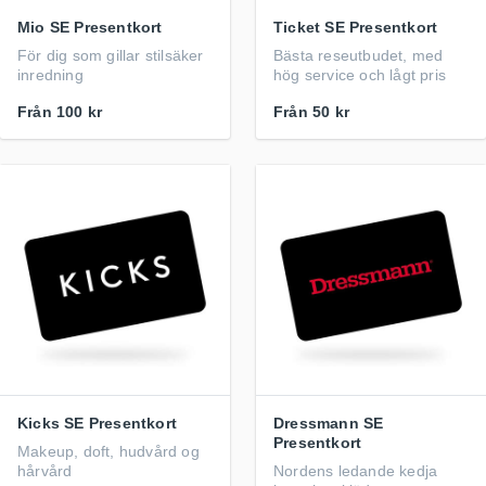
Mio SE Presentkort
Ticket SE Presentkort
För dig som gillar stilsäker
Bästa reseutbudet, med
inredning
hög service och lågt pris
Från
100 kr
Från
50 kr
Kicks SE Presentkort
Dressmann SE
Presentkort
Makeup, doft, hudvård og
hårvård
Nordens ledande kedja