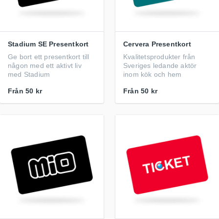
Stadium SE Presentkort
Cervera Presentkort
Ge bort ett presentkort till
Kvalitetsprodukter från
någon med ett aktivt liv
Sveriges ledande aktör
med Stadium
inom kök och hem
Från
50 kr
Från
50 kr