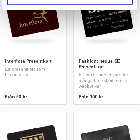
Interflora Presentkort
Fashioncheque SE
Presentkort
Ett presentkort som
blommar ut
Ett mode presentkort för
många butikskedjor och
webbutiker
Från
50 kr
Från
100 kr