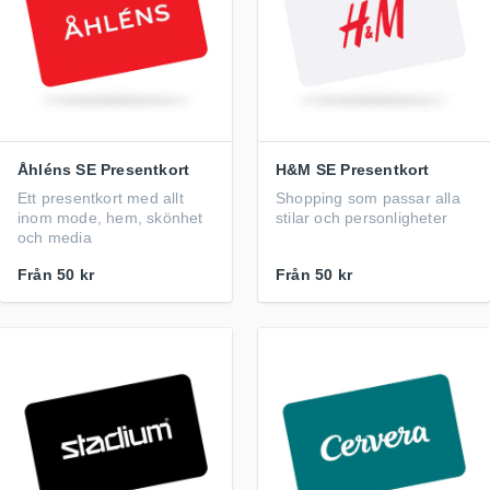
Åhléns SE Presentkort
H&M SE Presentkort
Ett presentkort med allt
Shopping som passar alla
inom mode, hem, skönhet
stilar och personligheter
och media
Från
50 kr
Från
50 kr