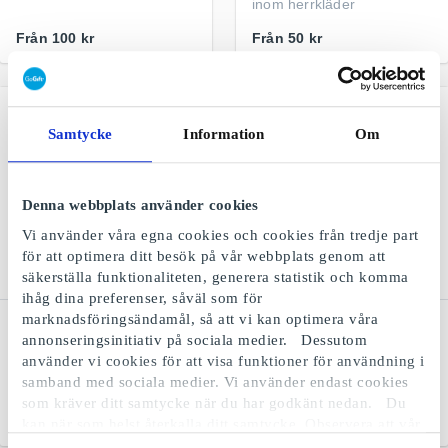
inom herrkläder
Från
100 kr
Från
50 kr
Samtycke
Information
Om
Denna webbplats använder cookies
Vi använder våra egna cookies och cookies från tredje part
för att optimera ditt besök på vår webbplats genom att
säkerställa funktionaliteten, generera statistik och komma
ihåg dina preferenser, såväl som för
marknadsföringsändamål, så att vi kan optimera våra
IKEA SE Presentkort
Guldfynd SE Presentkort
annonseringsinitiativ på sociala medier. Dessutom
Den perfekta presenten för
Sveriges ledande
använder vi cookies för att visa funktioner för användning i
alla som älskar möbler,
smyckeföretag
samband med sociala medier. Vi använder endast cookies
inredning och dekor
som kräver ditt samtycke när du har godkänt nedan. Du
Från
50 kr
Från
50 kr
kan när som helst återkalla ditt samtycke. Observera att vår
webbplats möjligen inte fungerar optimalt om du inte