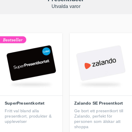
Utvalda varor
SuperPresentkortet
Zalando SE Presentkort
Fritt val bland alla
Ge bort ett presentkort till
presentkort, produkter &
Zalando, perfekt för
upplevelser
personen som älskar att
shoppa