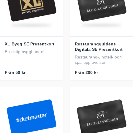
XL Bygg SE Presentkort
Restaurangguidens
Digitala SE Presentkort
En riktig bygghandel
Restaurang-, hotell- och
spa-upplevelser
Från
50 kr
Från
200 kr