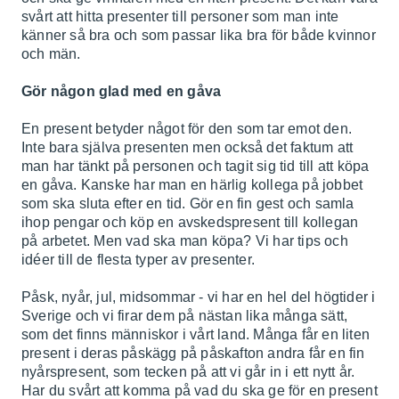
svårt att hitta presenter till personer som man inte
känner så bra och som passar lika bra för både kvinnor
och män.
Gör någon glad med en gåva
En present betyder något för den som tar emot den.
Inte bara själva presenten men också det faktum att
man har tänkt på personen och tagit sig tid till att köpa
en gåva. Kanske har man en härlig kollega på jobbet
som ska sluta efter en tid. Gör en fin gest och samla
ihop pengar och köp en avskedspresent till kollegan
på arbetet. Men vad ska man köpa? Vi har tips och
idéer till de flesta typer av presenter.
Påsk, nyår, jul, midsommar - vi har en hel del högtider i
Sverige och vi firar dem på nästan lika många sätt,
som det finns människor i vårt land. Många får en liten
present i deras påskägg på påskafton andra får en fin
nyårspresent, som tecken på att vi går in i ett nytt år.
Har du svårt att komma på vad du ska ge för en present