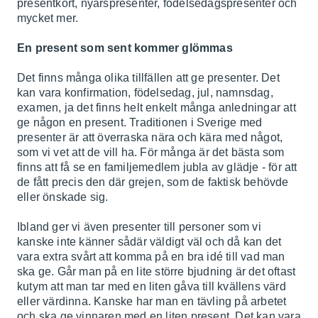
presentkort, nyårspresenter, födelsedagspresenter och
mycket mer.
En present som sent kommer glömmas
Det finns många olika tillfällen att ge presenter. Det
kan vara konfirmation, födelsedag, jul, namnsdag,
examen, ja det finns helt enkelt många anledningar att
ge någon en present. Traditionen i Sverige med
presenter är att överraska nära och kära med något,
som vi vet att de vill ha. För många är det bästa som
finns att få se en familjemedlem jubla av glädje - för att
de fått precis den där grejen, som de faktisk behövde
eller önskade sig.
Ibland ger vi även presenter till personer som vi
kanske inte känner sådär väldigt väl och då kan det
vara extra svårt att komma på en bra idé till vad man
ska ge. Går man på en lite större bjudning är det oftast
kutym att man tar med en liten gåva till kvällens värd
eller värdinna. Kanske har man en tävling på arbetet
och ska ge vinnaren med en liten present. Det kan vara