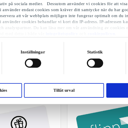
iativ på sociala medier. Dessutom använder vi cookies för att visa
i använder endast cookies som kräver ditt samtycke när du har 
Observera att vår webbplats möjligen inte fungerar optimalt om du in
i använder cookies behandlar vi kort din IP-adress. IP-adressen ka
ch analyspartner. Du kan läsa mer om vår användning av cookies 
nd med detta i både vår
integritetspolicy
och
cookiepolicyn
.
Inställningar
Statistik
Presentkort på streamingtjänster
Utvalda varor
kies
Tillåt urval