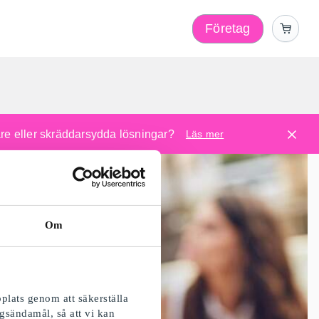
Företag
l
are eller skräddarsydda lösningar?
Läs mer
Om
plats genom att säkerställa
gsändamål, så att vi kan