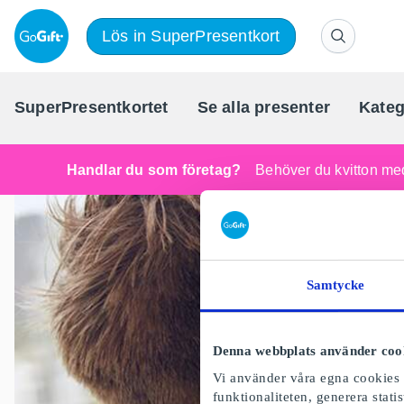
Lös in SuperPresentkort
SuperPresentkortet
Se alla presenter
Kateg
Handlar du som företag?
Behöver du kvitton med
Samtycke
Denna webbplats använder coo
Vi använder våra egna cookies o
funktionaliteten, generera stat