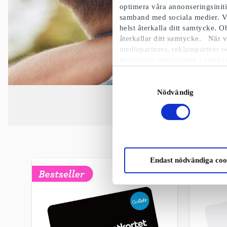
optimera våra annonseringsinit
samband med sociala medier. V
helst återkalla ditt samtycke. 
återkallar ditt samtycke. När v
mediepartners, reklampartner o
personliga information i samba
Samtyckesval
Nödvändig
Endast nödvändiga coo