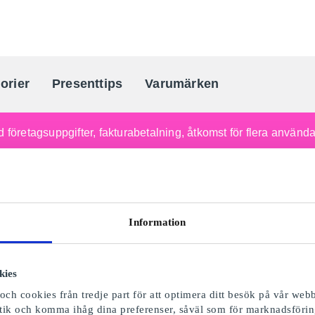
orier
Presenttips
Varumärken
Sveriges största presentkortporta
 företagsuppgifter, fakturabetalning, åtkomst för flera använd
Information
kies
ch cookies från tredje part för att optimera ditt besök på vår webb
istik och komma ihåg dina preferenser, såväl som för marknadsförin