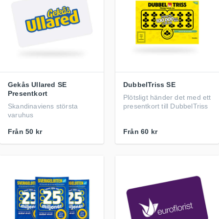
Gekås Ullared SE
DubbelTriss SE
Presentkort
Plötsligt händer det med ett
Skandinaviens största
presentkort till DubbelTriss
varuhus
Från
50 kr
Från
60 kr