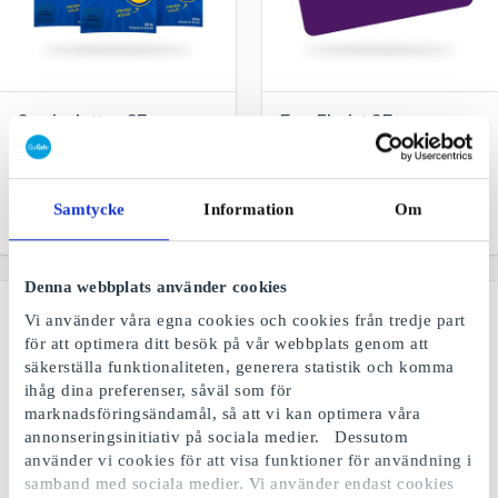
Sverigelotten SE
EuroFlorist SE
Presentkort
Ny högsta vinst 25 miljoner
kronor. 4 lotter för 100 kr.
Blomsterkort - den smarta
presentidén
Samtycke
Information
Om
Från
25 kr
Från
100 kr
Denna webbplats använder cookies
Vi använder våra egna cookies och cookies från tredje part
för att optimera ditt besök på vår webbplats genom att
säkerställa funktionaliteten, generera statistik och komma
ihåg dina preferenser, såväl som för
marknadsföringsändamål, så att vi kan optimera våra
annonseringsinitiativ på sociala medier. Dessutom
använder vi cookies för att visa funktioner för användning i
samband med sociala medier. Vi använder endast cookies