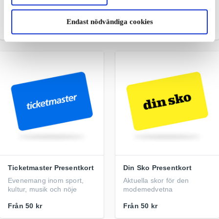
Musik, film, elektronik och
jeanskoncept för unga i
spel direkt till dig
Norden
Endast nödvändiga cookies
Från
50 kr
Från
50 kr
Ticketmaster Presentkort
Din Sko Presentkort
Evenemang inom sport,
Aktuella skor för den
kultur, musik och nöje
modemedvetna
Från
50 kr
Från
50 kr