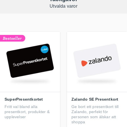
Utvalda varor
SuperPresentkortet
Zalando SE Presentkort
Fritt val bland alla
Ge bort ett presentkort till
presentkort, produkter &
Zalando, perfekt för
upplevelser
personen som älskar att
shoppa