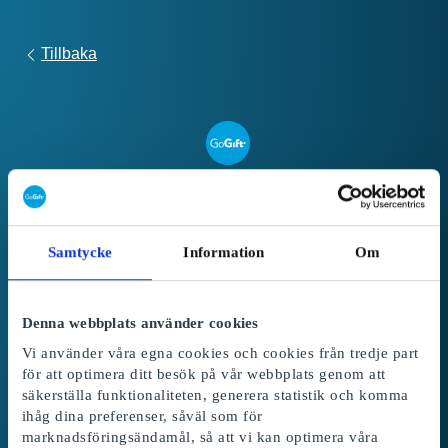
Tillbaka
Link
to
Registrera presentkort
redeem
Samtycke
Information
Om
form
Följ dessa steg för att registrera och använda
ditt SuperPresentkort:
Denna webbplats använder cookies
1. Ange din presentkortskod och PIN-kod
i
Vi använder våra egna cookies och cookies från tredje part
fälten nedan. Beloppet från presentkortet läggs
för att optimera ditt besök på vår webbplats genom att
till ditt saldo.
säkerställa funktionaliteten, generera statistik och komma
ihåg dina preferenser, såväl som för
2. Välj de gåvor
som du vill lösa in med ditt
marknadsföringsändamål, så att vi kan optimera våra
saldo.