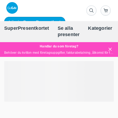
Lös in SuperPresentkort
SuperPresentkortet
Se alla
Kategorier
Sv
presenter
Handlar du som företag?
Behöver du kvitton med företagsuppgifter, fakturabetalning, åtkomst för flera användare eller skräddarsydda lösningar?
Läs mer