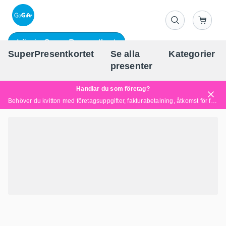
Lös in SuperPresentkort
SuperPresentkortet
Se alla
Kategorier
Sv
presenter
Handlar du som företag?
Behöver du kvitton med företagsuppgifter, fakturabetalning, åtkomst för flera användare eller skräddarsydda lösningar?
Läs mer