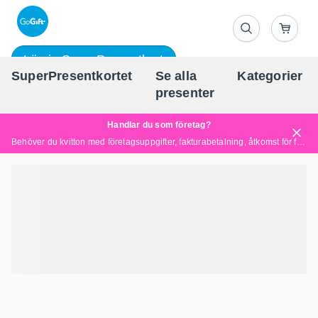
Lös in SuperPresentkort
SuperPresentkortet
Se alla
Kategorier
Sv
presenter
Handlar du som företag?
Behöver du kvitton med företagsuppgifter, fakturabetalning, åtkomst för flera användare eller skräddarsydda lösningar?
Läs mer